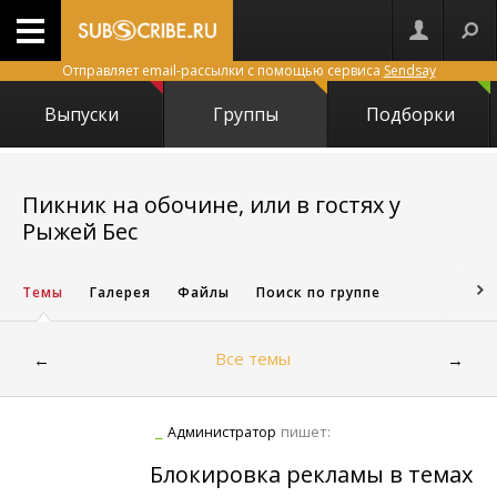
Отправляет email-рассылки с помощью сервиса
Sendsay
Выпуски
Группы
Подборки
Пикник на обочине, или в гостях у
8816
Рыжей Бес
Темы
Галерея
Файлы
Поиск по группе
Все темы
←
→
_
пишет:
Администратор
Блокировка рекламы в темах