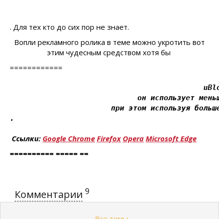
.
Для тех кто до сих пор не знает.
Вопли рекламного ролика в теме можно укротить вот
этим чудесным средством хотя бы
============
                                            uBl
                             он использует мень
                       при этом используя больш
.
Ссылки:
Google Chrome
Firefox
Opera
Microsoft Edge
==========
=====
==
9
Комментарии
Все темы
←
→