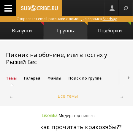
Отправляет email-рассылки с помощью сервиса
Sendsay
Выпуски
Группы
Подборки
Пикник на обочине, или в гостях у
8816
Рыжей Бес
Темы
Галерея
Файлы
Поиск по группе
Все темы
←
→
Lisonika
пишет:
Модератор
как прочитать кракозябы??