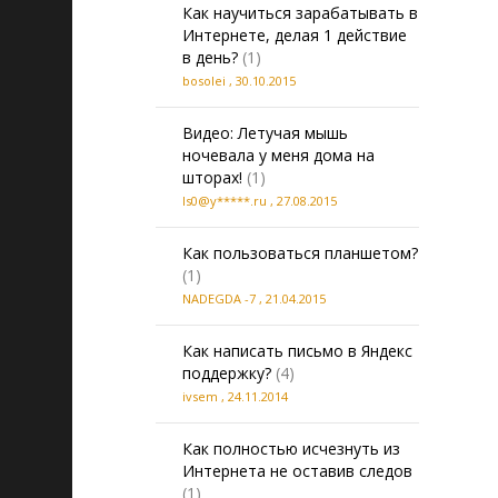
Как научиться зарабатывать в
Интернете, делая 1 действие
в день?
(1)
bosolei
,
30.10.2015
Видео: Летучая мышь
ночевала у меня дома на
шторах!
(1)
ls0@y*****.ru
,
27.08.2015
Как пользоваться планшетом?
(1)
NADEGDA -7
,
21.04.2015
Как написать письмо в Яндекс
поддержку?
(4)
ivsem
,
24.11.2014
Как полностью исчезнуть из
Интернета не оставив следов
(1)