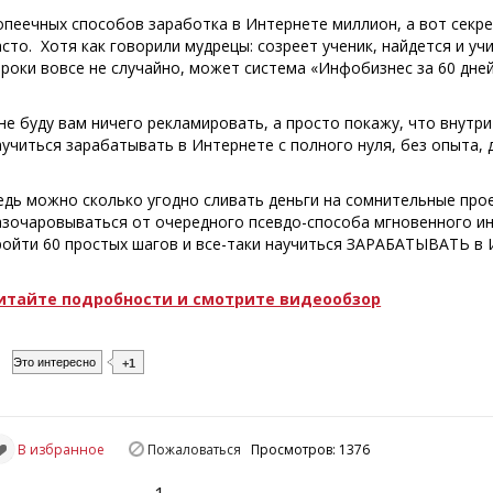
опеечных способов заработка в Интернете миллион, а вот секр
асто. Хотя как говорили мудрецы: созреет ученик, найдется и у
троки вовсе не случайно, может система «Инфобизнес за 60 дне
 не буду вам ничего рекламировать, а просто покажу, что внутр
аучиться зарабатывать в Интернете с полного нуля, без опыта, д
едь можно сколько угодно сливать деньги на сомнительные прое
азочаровываться от очередного псевдо-способа мгновенного ин
ройти 60 простых шагов и все-таки научиться ЗАРАБАТЫВАТЬ в 
итайте подробности и смотрите видеообзор
Это интересно
+1
В избранное
Пожаловаться
Просмотров: 1376