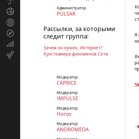
Прогноз
погоды
К
Администратор
Спорт
ч
PULSAR
с
Страны
Рассылки, за которыми
и
Туризм
регионы
Я
следит группа:
н
Экономика
Зачем он нужен, Интернет?
и
Кунсткамера феноменов Сети
Email-
финансы
В
маркетинг
р
п
Модератор
CAPRICE
Ч
Модератор
IMPULSE
Модератор
Horov
Модератор
ANDROMEDA