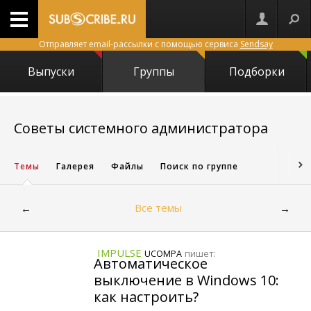
Отправляет email-рассылки с помощью сервиса
Sendsay
Выпуски
Группы
Подборки
7006
Советы системного администратора
Темы
Галерея
Файлы
Поиск по группе
Все темы
←
→
IMPULSE
пишет:
UCOMPA
Автоматическое
выключение в Windows 10:
как настроить?