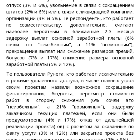
отпуск (3% и 6%), увольнение в связи с сокращением
штатов (2% и 6%) или в связи с ликвидацией компании,
организации (3% и 5%). Те респонденты, кто работает
по совместительству, дополнительно, считают
наиболее вероятным в ближайшие 2-3 месяца
задержку выплат основной заработной платы (6%
сочли это "неизбежным", а 11% "возможным"),
прекращение выплат или снижение размеров премий,
бонусов (7% и 17%), снижение размера основной
заработной платы (5% и 12%).
Те пользователи Рунета, кто работает исключительно
в режиме удаленного доступа, в числе главных угроз
своим проектам назвали возможное сокращение
финансирования, бюджета, пересмотр стоимости
работ в сторону снижения (6% сочли это
"неизбежным", а 21% "возможным"), задержку
заказчиком текущих платежей, если они были
предусмотрены (4% и 17%), отказ от дальнейшей
реализации проекта(-ов) с расчетом за оказанные по
факту услуги (3% и 12%) или закрытие проекта без
выплаты причитающегося вознаграждения (2% и 9%).