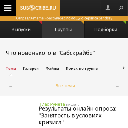
Отправляет email-рассылки с помощью сервиса
Sendsay
Выпуски
Группы
Подборки
2299
Что новенького в "Сабскрайбе"
Темы
Галерея
Файлы
Поиск по группе
Все темы
←
→
Глас Рунета
пишет:
Результаты онлайн опроса:
"Занятость в условиях
кризиса"