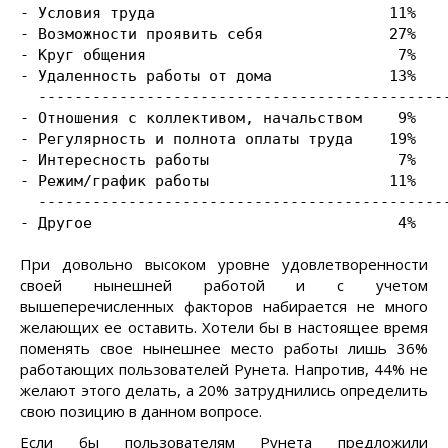
- Условия труда                          11%    
- Возможности проявить себя              27%    
- Круг общения                            7%    
- Удаленность работы от дома             13%    
  ----------------------------------------------
- Отношения с коллективом, начальством    9%    
- Регулярность и полнота оплаты труда    19%    
- Интересность работы                     7%    
- Режим/график работы                    11%    
  ----------------------------------------------
- Другое                                  4%   
При довольно высоком уровне удовлетворенности
своей нынешней работой и с учетом
вышеперечисленных факторов набирается не много
желающих ее оставить. Хотели бы в настоящее время
поменять свое нынешнее место работы лишь 36%
работающих пользователей Рунета. Напротив, 44% не
желают этого делать, а 20% затруднились определить
свою позицию в данном вопросе.
Если бы пользователям Рунета предложили