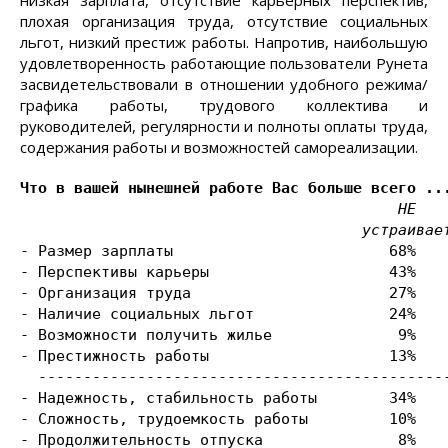
низкая зарплата, отсутствие карьерных перспектив,
плохая организация труда, отсутствие социальных
льгот, низкий престиж работы. Напротив, наибольшую
удовлетворенность работающие пользователи Рунета
засвидетельствовали в отношении удобного режима/
графика работы, трудового коллектива и
руководителей, регулярности и полноты оплаты труда,
содержания работы и возможностей самореализации.
Что в вашей нынешней работе Вас больше всего ..
                                          НЕ

                                      устраивае
- Размер зарплаты                        68%    
- Перспективы карьеры                    43%    
- Организация труда                      27%    
- Наличие социальных льгот               24%    
- Возможности получить жилье              9%    
- Престижность работы                    13%    
  ----------------------------------------------
- Надежность, стабильность работы        34%    
- Сложность, трудоемкость работы         10%    
- Продолжительность отпуска               8%    