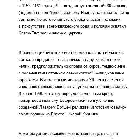
в 1152–1161 годах, был воздвигнут каменный. 30 седмиц
(недель) понадобилось зодчему Иоанну на строительство
святыни. По истечении этого срока епископ Полоцкий
в присутствии всего княжеского рода и полочан освятил
Спасо-Евфросиниевскую церковь.
В нововоздвигнутом храме поселилась сама игумения:
согласно преданию, она занимала одну из маленьких
келий, предположительно справа от хоров, темно-синие
с зеленоватым оттенком стены которой были украшены
фресками. Выполненные мастерами XII века на стенах
и колоннах храма лики святых уникальны и сохранились.
В конце 1990-х в храм вернулся золоченый крест,
пожертвованный ему Евфросинией: точную копию
созданной Лазарем Богшей реликвии изготовил ювелир-
эмалировщик из Бреста Николай Кузьмич.
Архитектурный ансамбль монастыря создают Спасо-