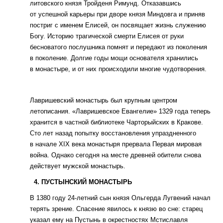
литовского князя Тройденя Римунд. Отказавшись
от успешной карьеры при дворе князя Миндовга и приняв
постриг с именем Елисей, он посвящает жизнь служению
Богу. Историю трагической смерти Елисея от руки
бесноватого послушника помнят и передают из поколения
в поколение. Долгие годы мощи основателя хранились
в монастыре, и от них происходили многие чудотворения.
Лавришевский монастырь был крупным центром
летописания. «Лавришевское Евангелие» 1329 года теперь
хранится в частной библиотеке Чарторыйских в Кракове.
Сто лет назад попытку восстановления упраздненного
в начале ХIХ века монастыря прервала Первая мировая
война. Однако сегодня на месте древней обители снова
действует мужской монастырь.
4. ПУСТЫНСКИЙ МОНАСТЫРЬ
В 1380 году 24-летний сын князя Ольгерда Лугвений начал
терять зрение. Спасение явилось к князю во сне: старец
указал ему на Пустынь в окрестностях Мстиславля