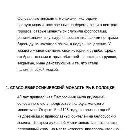
Основанные князьями, монахами, молодыми
послушницами, построенные на берегах рек и в центрах
городов, старые монастыри служили форпостами,
религиозными и культурно-просветительскими центрами.
Здесь душа находила покой, а недуг – исцеление. У
каждого – своя святыня, своя история и судьба. Среди
отобранных нами старых обителей – лежащие в руинах,
закрытые, ныне действующие и те, что стали
паломнической меккой.
1. СПАСО-ЕВФРОСИНИЕВСКИЙ МОНАСТЫРЬ В ПОЛОЦКЕ
45 лет преподобная Евфросиния была игуменией
основанного ею в предместье Полоцка женского
монастыря. Открытый в 1125 году, он признан одной
из древнейших православных обителей на белорусских
землях. Центром духовной жизни монастыря становится
деревянный храм, на месте которого, предположительно