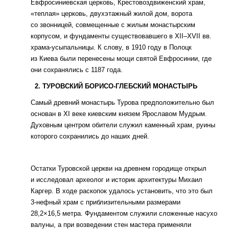
Евфросиниевская церковь, Крестовоздвиженский храм,
«теплая» церковь, двухэтажный жилой дом, ворота
со звонницей, совмещенные с жилым монастырским
корпусом, и фундаменты существовавшего в XII–XVII вв.
храма-усыпальницы. К слову, в 1910 году в Полоцк
из Киева были перенесены мощи святой Евфросинии, где
они сохранялись с 1187 года.
2. ТУРОВСКИЙ БОРИСО-ГЛЕБСКИЙ МОНАСТЫРЬ
Самый древний монастырь Турова предположительно был
основан в XI веке киевским князем Ярославом Мудрым.
Духовным центром обители служил каменный храм, руины
которого сохранились до наших дней.
Остатки Туровской церкви на древнем городище открыл
и исследовал археолог и историк архитектуры Михаил
Каргер. В ходе раскопок удалось установить, что это был
3-нефный храм с приблизительными размерами
28,2×16,5 метра. Фундаментом служили сложенные насухо
валуны, а при возведении стен мастера применяли