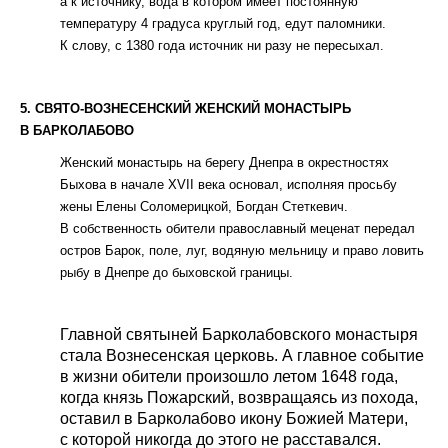
а к источнику, вода в котором имеет постоянную
температуру 4 градуса круглый год, едут паломники.
К слову, с 1380 года источник ни разу не пересыхал.
5. СВЯТО-ВОЗНЕСЕНСКИЙ ЖЕНСКИЙ МОНАСТЫРЬ
В БАРКОЛАБОВО
Женский монастырь на берегу Днепра в окрестностях
Быхова в начале XVII века основал, исполняя просьбу
жены Елены Соломерицкой, Богдан Стеткевич.
В собственность обители православный меценат передал
остров Барок, поле, луг, водяную мельницу и право ловить
рыбу в Днепре до быховской границы.
Главной святыней Барколабовского монастыря
стала Вознесенская церковь. А главное событие
в жизни обители произошло летом 1648 года,
когда князь Пожарский, возвращаясь из похода,
оставил в Барколабово икону Божией Матери,
с которой никогда до этого не расставался.