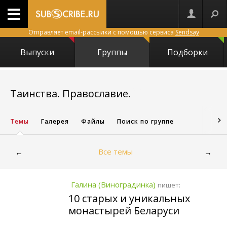
Отправляет email-рассылки с помощью сервиса
Sendsay
Выпуски
Группы
Подборки
2952
Таинства. Православие.
Темы
Галерея
Файлы
Поиск по группе
Все темы
←
→
Галина (Виноградинка)
пишет:
10 старых и уникальных
монастырей Беларуси