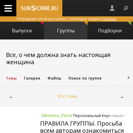
Отправляет email-рассылки с помощью сервиса
Sendsay
Выпуски
Группы
Подборки
Все, о чем должна знать настоящая
2032
женщина
Темы
Галерея
Файлы
Поиск по группе
Все темы
←
→
Mineeva_Elena
пишет:
Персональный Коуч
ПРАВИЛА ГРУППЫ. Просьба
всем авторам ознакомиться