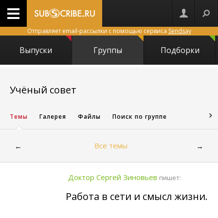
Отправляет email-рассылки с помощью сервиса
Sendsay
Выпуски
Группы
Подборки
10616
Учёный совет
Темы
Галерея
Файлы
Поиск по группе
Все темы
←
→
Доктор Сергей Зиновьев
пишет:
Работа в сети и смысл жизни.