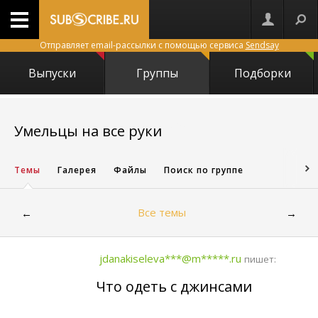
Отправляет email-рассылки с помощью сервиса
Sendsay
Выпуски
Группы
Подборки
3015
Умельцы на все руки
Темы
Галерея
Файлы
Поиск по группе
Все темы
←
→
jdanakiseleva***@m*****.ru
пишет:
Что одеть с джинсами