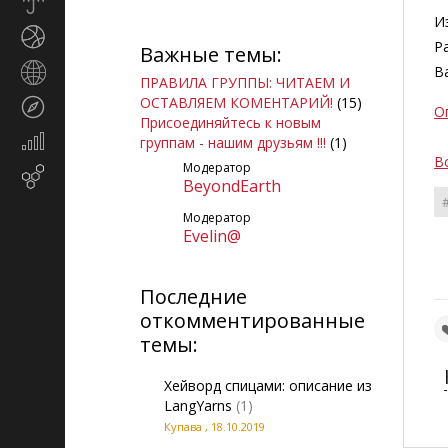
Прогноз
погоды
И
Спорт
Ра
Важные темы:
Страны
В
ПРАВИЛА ГРУППЫ: ЧИТАЕМ И
и
ОСТАВЛЯЕМ КОМЕНТАРИЙ!
(15)
Туризм
регионы
О
Присоединяйтесь к новым
Экономика
группам - нашим друзьям !!!
(1)
и
В
Модератор
Email-
финансы
BeyondEarth
маркетинг
Модератор
Evelin@
Последние
откомментированные
темы:
Хейворд спицами: описание из
LangYarns
(1)
Купава
,
18.10.2019