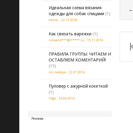
Идеальная схема вязания
одежды для собак спицами
(1)
ketrar
,
22.11.2018
Как связать варежки
(1)
roksand***@l*****.ru
,
15.11.2016
ПРАВИЛА ГРУППЫ: ЧИТАЕМ И
ОСТАВЛЯЕМ КОМЕНТАРИЙ!
(15)
inc-natalya
,
12.07.2016
Пуловер с ажурной кокеткой
(1)
Olga
,
16.06.2016
20260808101337
Реклама