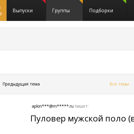
и
Выпуски
Группы
Подборки
y
←
Предыдущая тема
Все темы
apkin***@m*****.ru
пишет:
Пуловер мужской поло (