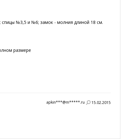
; спицы №3,5 и №6; замок - молния длиной 18 см.
полном размере
apkin***@m*****.ru
15.02.2015