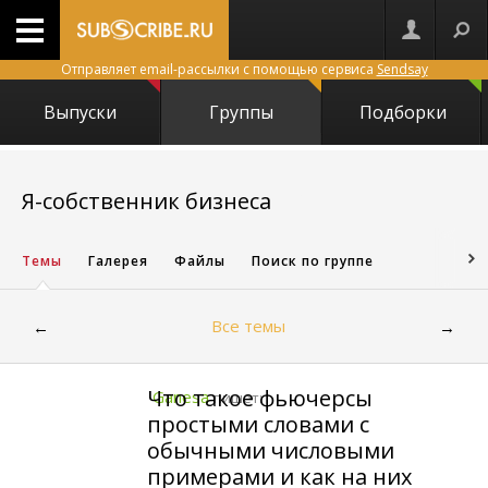
Отправляет email-рассылки с помощью сервиса
Sendsay
Выпуски
Группы
Подборки
9990
Я-собственник бизнеса
Темы
Галерея
Файлы
Поиск по группе
Все темы
←
→
Что такое фьючерсы
Ganesa
пишет:
простыми словами с
обычными числовыми
примерами и как на них