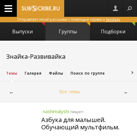
Отправляет email-рассылки с помощью сервиса
Sendsay
Выпуски
Группы
Подборки
9039
Знайка-Развивайка
Темы
Галерея
Файлы
Поиск по группе
Все темы
←
→
nashimalyshi
пишет:
Азбука для малышей.
Обучающий мультфильм.