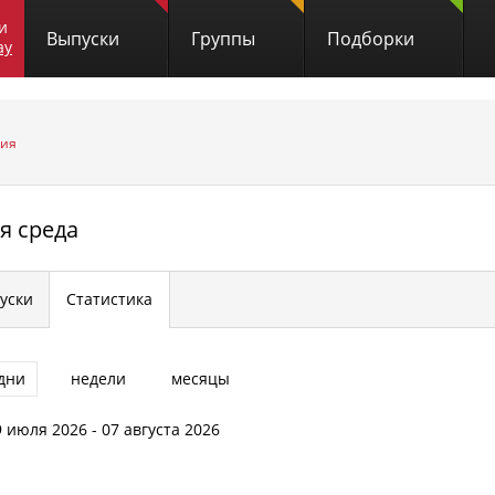
и
Выпуски
Группы
Подборки
ay
гия
я среда
уски
Статистика
дни
недели
месяцы
9 июля 2026 - 07 августа 2026