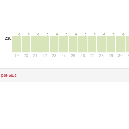
0
0
0
0
0
0
0
0
0
0
0
0
238
19
20
21
22
23
24
25
26
27
28
29
30
←
раньше
oad time: NaNms, calc and output time: 19ms