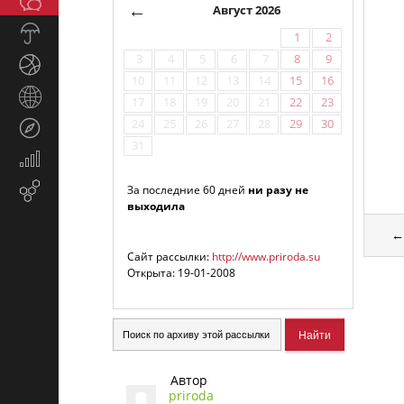
Общество
СМИ
←
Август 2026
Прогноз
1
2
погоды
3
4
5
6
7
8
9
Спорт
10
11
12
13
14
15
16
Страны
17
18
19
20
21
22
23
и
24
25
26
27
28
29
30
Туризм
регионы
31
Экономика
и
Email-
За последние 60 дней
ни разу не
финансы
выходила
маркетинг
Сайт рассылки:
http://www.priroda.su
l
Открыта: 19-01-2008
Автор
priroda