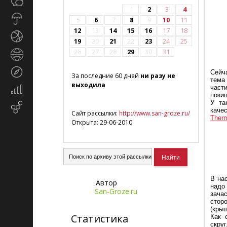
Общество
СМИ
1
2
3
4
Прогноз
5
6
7
8
9
10
11
погоды
12
13
14
15
16
17
18
Спорт
19
20
21
22
23
24
25
26
27
28
29
30
31
Страны
и
Туризм
Сейч
регионы
За последние 60 дней
ни разу не
тема
выходила
част
Экономика
пози
и
У та
Email-
финансы
каче
Сайт рассылки:
http://www.san-groze.ru/
маркетинг
Ther
Открыта: 29-06-2010
В на
Автор
надо
San-Groze.ru
зача
стор
(кры
Статистика
Как 
скру