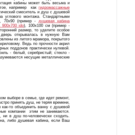
ектация кабины может быть весьма и
угое, например как
гидромассажные
тический смеситель и душ с душевой
на углового монтажа. Стандартными
), 70х90 (пример -
душевая кабина
900x700 ido
), 100х100 см (пример -
торонний размер, то уделите особое
 дверь открывалась в нужную Вам
овлены из литого мрамора, покрытого
криловому. Ведь по прочности акрил
орных поддонов практически нулевой.
иль - белый, серебристый; стекло -
разумеваются несущие металлические
ком выборе в семье, где идет ремонт,
ыстро принять душ, не теряя времени,
я как-то объединить ванну с душевой
езные компании этим не занимаются.
, ни в душ по-человечески сходить.
на, либо душевая кабина, если Ваш