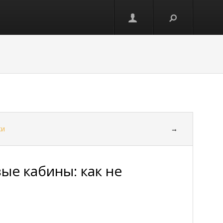
ки
→
вые кабины: как не