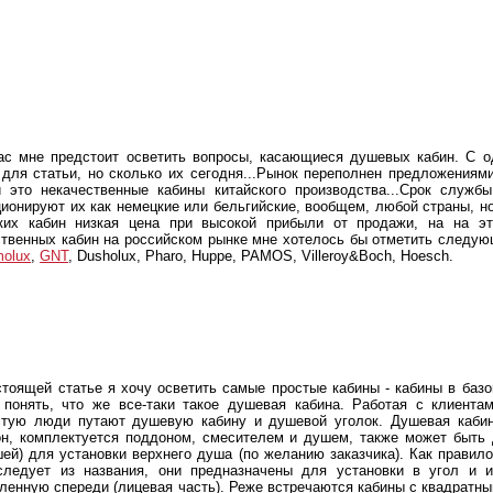
ас мне предстоит осветить вопросы, касающиеся душевых кабин. С о
 для статьи, но сколько их сегодня...Рынок переполнен предложениям
и это некачественные кабины китайского производства...Срок служб
ционируют их как немецкие или бельгийские, вообщем, любой страны, но
ких кабин низкая цена при высокой прибыли от продажи, на на э
ственных кабин на российском рынке мне хотелось бы отметить следу
molux
,
GNT
, Dusholux, Pharo, Huppe, PAMOS, Villeroy&Boch, Hoesch.
стоящей статье я хочу осветить самые простые кабины - кабины в баз
 понять, что же все-таки такое душевая кабина. Работая с клиента
стую люди путают душевую кабину и душевой уголок. Душевая кабин
он, комплектуется поддоном, смесителем и душем, также может быть
шей) для установки верхнего душа (по желанию заказчика). Как прави
следует из названия, они предназначены для установки в угол и 
гленную спереди (лицевая часть). Реже встречаются кабины с квадрат