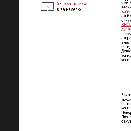
53 подписчиков
уже 
весь
0 за неделю
каб
стой
счит
SHOW
душе
вним
стор
эмал
не и
Душе
тони
конс
Зачас
трудн
но в
каби
Пове
Поэт
сануз