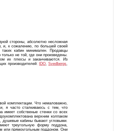
дной стороны, абсолютно несложная
и, и, к сожалению, по большей своей
ы таких кабин минимален. Продавцы
 только не той, где они произведены.
том их плюсы и заканчиваются. Из
ющих производителей:
IDO
,
Svedbergs
,
овой комплектации. Что немаловажно,
ми, я часто сталкиваюсь с тем, что
а имеет собственые стенки со всех
 доукомплектована верхним колпаком
ло, душевые кабины бывают угловыми.
имеют треугольную форму поддона,
ным или прямоугольным поддоном. Они