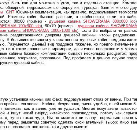
могут быть как для монтажа в угол, так и отдельно стоящие. Компл
ма обширной: гидромассажные форсунки, турецкая баня и многое др
ины GNT
/Обычная комплектация, как правило, подразумевает термоста
кой. Размеры кабин бывают разными, в особенности, если это каби
аются: 80х80 (пример -
душевая кабина SHOWERAMA 800x800 ido
ERAMA 700x900 ido
), 90х70 (пример -
душевая кабина SHOWERAMA 
вая кабина SHOWERAMA 1000x1000 ido
). Если Вы выбрали не равнос
ание раздвигающимся дверкам душевой кабины, чтобы раздвижная
ону. В большинстве своем у качественных душевых кабин поддоны изгот
ью. Разумеется, данный вид поддонов тяжелее, но предпочтительнее а
дет ни в какое сравнение с мрамором, да и износ поверхности у мрам
вые кабины базовой комплектации бывают нескольких расцветок: проф
рованное, узорчатое, прозрачное. Под профилем в данном случае под
трукции душевой кабины.
тую установка кабины, как факт, подразумевает отказ от ванны. При та
о прийти к согласию...Кабина, безусловно, очень удобна, в ней можно б
от полежать, как в ванне, уже не удастся. Многие покупатели пытаютс
ной и ищут некий гибрид китайского производства, потому как серь
рьте, купив такое чудо, Вы не сможете ни ванну нормально принять
ому перед ремонтом советую сделать окончательный выбор: либо ван
ел не позволяет поставить то и другое вместе.