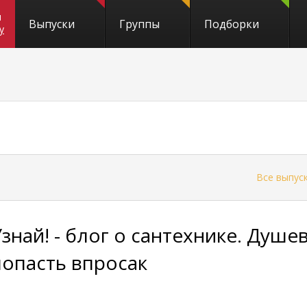
и
Выпуски
Группы
Подборки
y
←
Все выпус
Узнай! - блог о сантехнике. Душе
попасть впросак