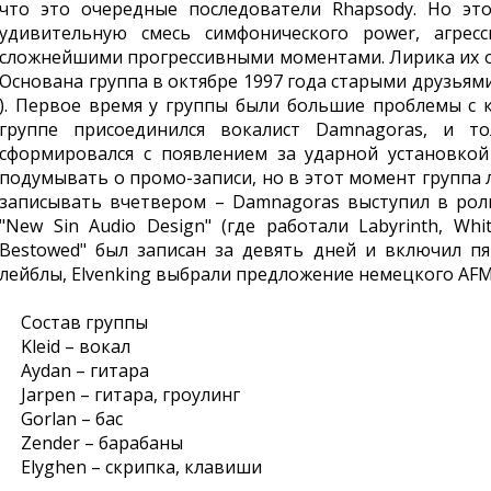
что это очередные последователи Rhapsody. Но это
удивительную смесь симфонического power, агресси
сложнейшими прогрессивными моментами. Лирика их ос
Основана группа в октябре 1997 года старыми друзьями 
). Первое время у группы были большие проблемы с 
группе присоединился вокалист Damnagoras, и т
сформировался с появлением за ударной установкой Z
подумывать о промо-записи, но в этот момент группа 
записывать вчетвером – Damnagoras выступил в роли
"New Sin Audio Design" (где работали Labyrinth, Whit
Bestowed" был записан за девять дней и включил пя
лейблы, Elvenking выбрали предложение немецкого AFM 
Состав группы
Kleid – вокал
Aydan – гитара
Jarpen – гитара, гроулинг
Gorlan – бас
Zender – барабаны
Elyghen – скрипка, клавиши