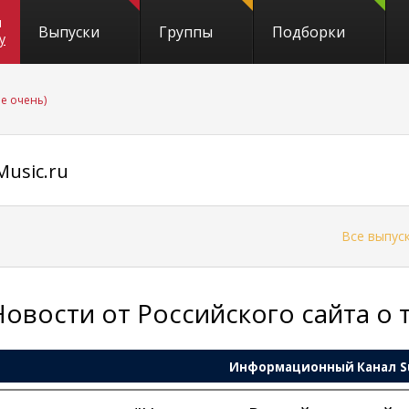
и
Выпуски
Группы
Подборки
y
не очень)
usic.ru
←
Все выпус
Новости от Российского сайта о 
Информационный Канал
S