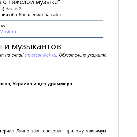
а о тяжёлой музыке"
5) Часть 2
ция об обновлениях на сайте
aw !
usic.ru
п и музыкантов
 на e-mail
sinterson@bk.ru
. Обязательно укажите
вска, Украина ищет драммера
.
иал. Лично заинтересован, приложу максимум