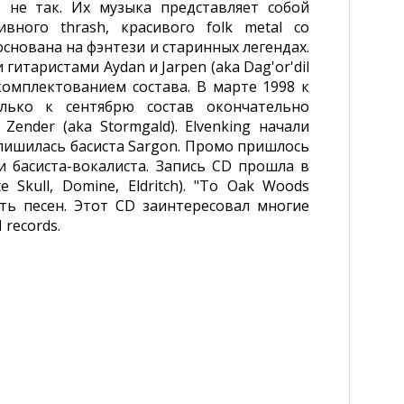
 не так. Их музыка представляет собой
вного thrash, красивого folk metal со
нована на фэнтези и старинных легендах.
гитаристами Aydan и Jarpen (aka Dag'or'dil
комплектованием состава. В марте 1998 к
олько к сентябрю состав окончательно
ender (aka Stormgald). Elvenking начали
лишилась басиста Sargon. Промо пришлось
 басиста-вокалиста. Запись CD прошла в
e Skull, Domine, Eldritch). "To Oak Woods
ть песен. Этот CD заинтересовал многие
records.