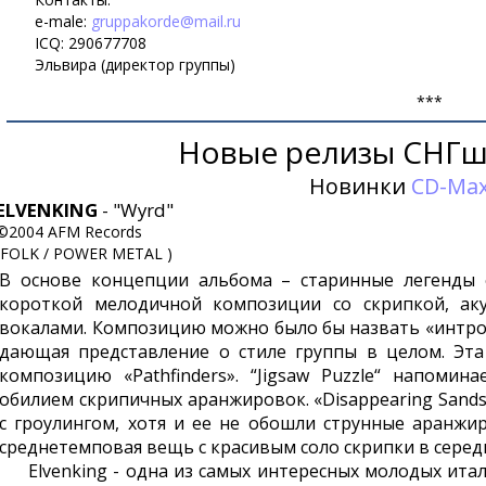
e-male:
gruppakorde@mail.ru
ICQ: 290677708
Эльвира (директор группы)
***
Новые релизы СНГш
Новинки
CD-Ma
ELVENKING
- "Wyrd"
©2004 AFM Records
(FOLK / POWER METAL )
В основе концепции альбома – старинные легенды е
короткой мелодичной композиции со скрипкой, аку
вокалами. Композицию можно было бы назвать «интро»,
дающая представление о стиле группы в целом. Эт
композицию «Pathfinders». “Jigsaw Puzzle“ напомин
обилием скрипичных аранжировок. «Disappearing Sands»
с гроулингом, хотя и ее не обошли струнные аранжир
среднетемповая вещь с красивым соло скрипки в серед
Elvenking - одна из самых интересных молодых италья