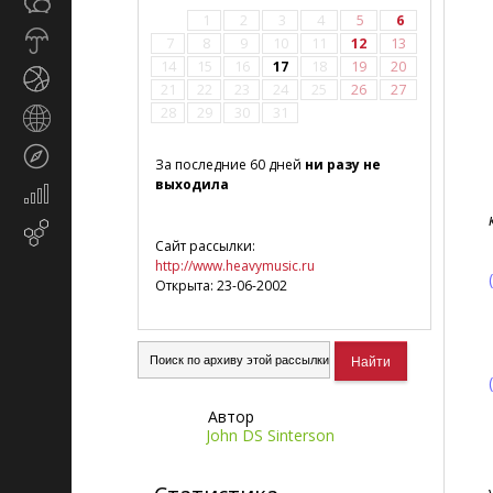
Общество
СМИ
1
2
3
4
5
6
Прогноз
7
8
9
10
11
12
13
погоды
14
15
16
17
18
19
20
Спорт
21
22
23
24
25
26
27
28
29
30
31
Страны
и
Туризм
регионы
За последние 60 дней
ни разу не
выходила
Экономика
и
Email-
финансы
Сайт рассылки:
маркетинг
http://www.heavymusic.ru
Открыта: 23-06-2002
Автор
John DS Sinterson