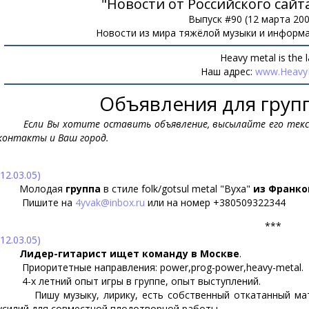
"Новости от Российского сайт
Выпуск #90 (12 марта 200
Новости из мира тяжёлой музыки и информа
Heavy metal is the l
Наш адрес:
www.HeavyM
Объявления для груп
Если Вы хотите оставить объявление, высылайте его текст
контакты и Ваш город.
(12.03.05)
Молодая
группа
в стиле folk/gotsul metal "Вуха"
из Франко
Пишите на
4yvak@inbox.ru
или на номер +380509322344
***
(12.03.05)
Лидер-гитарист ищет команду в Москве
.
Приоритетные направления: power,prog-power,heavy-metal.
4-х летний опыт игры в группе, опыт выступлений.
Пишу музыку, лирику, есть собственный откатанный матер
усилий для совместной плодотворной работы.