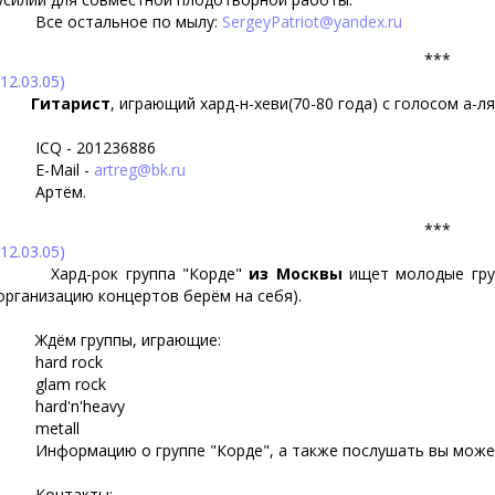
Все остальное по мылу:
SergeyPatriot@yandex.ru
***
(12.03.05)
Гитарист
, играющий хард-н-хеви(70-80 года) с голосом а-
ICQ - 201236886
E-Mail -
artreg@bk.ru
Артём.
***
(12.03.05)
Хард-рок группа "Корде"
из Москвы
ищет молодые гру
организацию концертов берём на себя).
Ждём группы, играющие:
hard rock
glam rock
hard'n'heavy
metall
Информацию о группе "Корде", а также послушать вы может
Контакты: