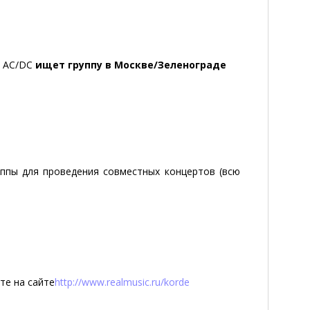
ля AC/DC
ищет группу в Москве/Зеленограде
ппы для проведения совместных концертов (всю
е на сайте
http://www.realmusic.ru/korde