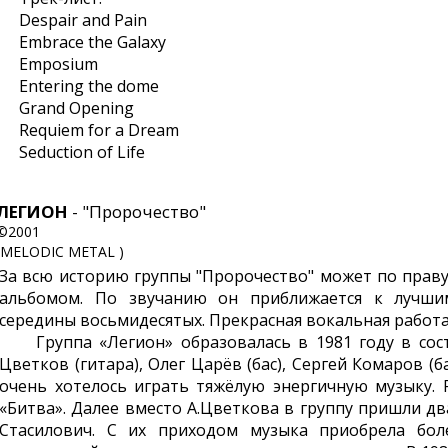
Despair and Pain
Embrace the Galaxy
Emposium
Entering the dome
Grand Opening
Requiem for a Dream
Seduction of Life
ЛЕГИОН
- "Пророчество"
©2001
(MELODIC METAL )
За всю историю группы "Пророчество" может по пра
альбомом. По звучанию он приближается к лучшим
середины восьмидесятых. Прекрасная вокальная работа
Группа «Легион» образовалась в 1981 году в состав
Цветков (гитара), Олег Царёв (бас), Сергей Комаров 
очень хотелось играть тяжёлую энергичную музыку.
«Битва». Далее вместо А.Цветкова в группу пришли дв
Стасилович. С их приходом музыка приобрела боле