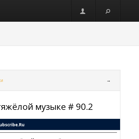
ки
→
тяжёлой музыке # 90.2
ubscribe.Ru