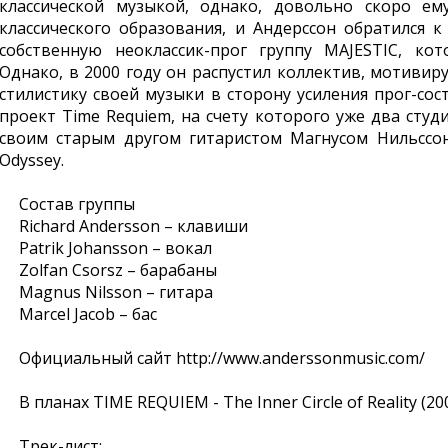
классической музыкой, однако, довольно скоро ем
классического образования, и Андерссон обратился к
собственную неоклассик-прог группу MAJESTIC, ко
Однако, в 2000 году он распустил коллектив, мотивир
стилистику своей музыки в сторону усиления прог-сос
проект Time Requiem, на счету которого уже два студ
своим старым другом гитаристом Магнусом Нильссо
Odyssey.
Состав группы
Richard Andersson – клавиши
Patrik Johansson – вокал
Zolfan Csorsz – барабаны
Magnus Nilsson – гитара
Marcel Jacob – бас
Официальный сайт http://www.anderssonmusic.com/
В планах TIME REQUIEM - The Inner Circle of Reality (200
Трек-лист: