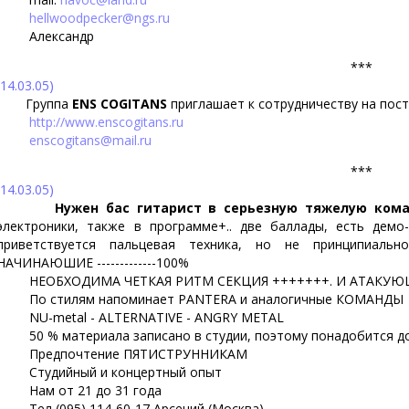
hellwoodpecker@ngs.ru
Александр
***
(14.03.05)
Группа
ENS COGITANS
приглашает к сотрудничеству на пос
http://www.enscogitans.ru
enscogitans@mail.ru
***
(14.03.05)
Нужен бас гитарист в серьезную тяжелую ком
электроники, также в программе+.. две баллады, есть демо- 
приветствуется пальцевая техника, но не принципиальн
НАЧИНАЮШИЕ -------------100%
НЕОБХОДИМА ЧЕТКАЯ РИТМ СЕКЦИЯ +++++++. И АТАКУЮ
По стилям напоминает PANTERA и аналогичные КОМАНДЫ
NU-metal - ALTERNATIVE - ANGRY METAL
50 % материала записано в студии, поэтому понадобится до за
Предпочтение ПЯТИСТРУННИКАМ
Студийный и концертный опыт
Нам от 21 до 31 года
Тел (095) 114-60-17 Арсений (Москва)