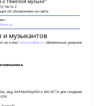
а о тяжёлой музыке"
5) Часть 2
ция об обновлениях на сайте
aw !
usic.ru
п и музыкантов
 на e-mail
sinterson@bk.ru
. Обязательно укажите
 клавишника
.
ВА), ищу БАРАБАНЩИКА и БАСИСТА для создания
ION .
(Сергей) .