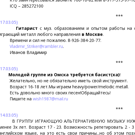
ICQ – 285272100
***
(17.03.05)
Гитарист
с муз. образованием и опытом работы на с
играющий металл любого направления
в Москве
.
Времени и сил не пожалею. 8-926-384-20-77.
Vladimir_Striker@rambler.ru
.
Иванов Владимир
***
(17.03.05)
Молодой группе из Омска требуется басист(ка)
!
Желательно, но не обязательно иметь свой инструмент.
Возраст 16-18 лет.Мы играем heavy/power/melodic metall.
Есть довольно много своих песен!Обращайтесь!
Пишите на
wish1987@mail.ru
***
(14.03.05)
В ГРУППУ ИГРАЮЩУЮ АЛЬТЕРНАТИВНУЮ МУЗЫКУ НУЖНЫ: Бас
менее 3х лет. Возраст 17 - 23. Возможность репетировать 2 - 3 
английском языке, на это есть свои причины...но об этом поз