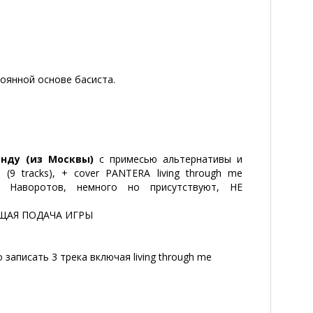
тоянной основе басиста.
анду (из Москвы)
с примесью альтернативы и
(9 tracks), + cover PANTERA living through me
о Наворотов, немного но присутствуют, НЕ
ЩАЯ ПОДАЧА ИГРЫ
писать 3 трека включая living through me