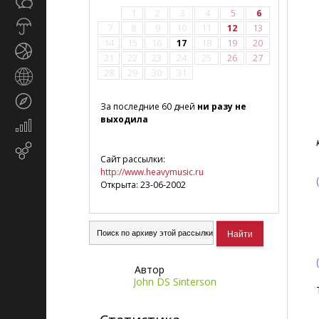
Общество
СМИ
1
2
3
4
5
6
Прогноз
7
8
9
10
11
12
13
погоды
14
15
16
17
18
19
20
Спорт
21
22
23
24
25
26
27
28
29
30
31
Страны
и
Туризм
регионы
За последние 60 дней
ни разу не
выходила
Экономика
и
Email-
финансы
Сайт рассылки:
маркетинг
http://www.heavymusic.ru
Открыта: 23-06-2002
Автор
John DS Sinterson