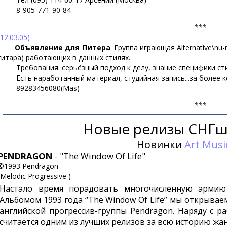
8-905-771-90-84
***
(12.03.05)
Объявление для Питера
. Группа играющая Alternative\nu
гитара) работающих в данных стилях.
Требования: серьёзный подход к делу, знание специфики сти
Есть наработанный материал, студийная запись...за более кон
89283456080(Mas)
***
Новые релизы СНГш
Новинки
Art Musi
PENDRAGON
- "The Window Of Life"
©1993 Pendragon
(Melodic Progressive )
Настало время порадовать многочисленную армию
Альбомом 1993 года “The Window Of Life” мы открыва
английской прогрессив-группы Pendragon. Наряду с раб
считается одним из лучших релизов за всю историю жан