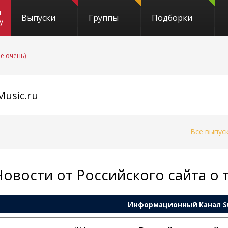
и
Выпуски
Группы
Подборки
y
не очень)
usic.ru
←
Все выпус
Новости от Российского сайта о 
Информационный Канал
S