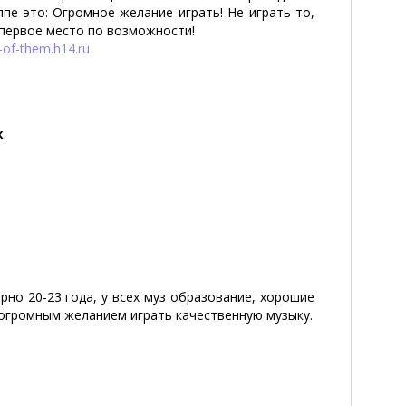
уппе это: Огромное желание играть! Не играть то,
а первое место по возможности!
-of-them.h14.ru
к
.
о 20-23 года, у всех муз образование, хорошие
 огромным желанием играть качественную музыку.