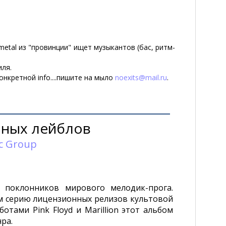
-metal из "провинции" ищет музыкантов (бас, ритм-
ля.
кретной info....пишите на мыло
noexits@mail.ru
.
ных лейблов
c Group
 поклонников мирового мелодик-прога.
ем серию лицензионных релизов культовой
отами Pink Floyd и Marillion этот альбом
ра.