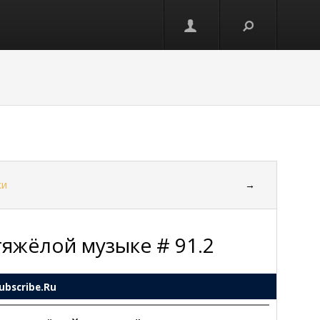
ки
→
тяжёлой музыке # 91.2
ubscribe.Ru