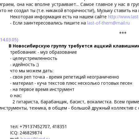
играем, она нас вполне устраивает... Самое главное у нас в гр
что не создал ты (т.е. никакой вторичности!), Музыку ставить н
Некоторая информация есть на нашем сайте
http://www.last
- Если заинтересовались пишите на
last-of-them@mail.ru
***
(14.03.05)
В Новосибирскую группу требуется аццкий клавишни
требования: - муз образование
- целеустремленность
- идейность ;)
что мы можем дать:
- своя реп точка - время репетиций неограниченно
- материал - куча текстов плюс несколько готовых песен
- на первое время инструмент
о нас:
2 гитариста, барабанщик, басист, вокалистка. Всем примерн
инструменты, техника, в общем - большой дружный коллектив с
тел: +79137452707, 418351
ICQ: 246829874
mail:
havoc@land.ru