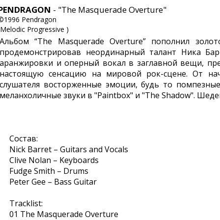
PENDRAGON
- "The Masquerade Overture"
©1996 Pendragon
(Melodic Progressive )
Альбом “The Masquerade Overture” пополнил золот
продемонстрировав неординарный талант Ника Барр
аранжировки и оперный вокал в заглавной вещи, п
настоящую сенсацию на мировой рок-сцене. От на
слушателя восторженные эмоции, будь то помпезные 
меланхоличные звуки в "Paintbox" и "The Shadow". Шед
Состав:
Nick Barret – Guitars and Vocals
Clive Nolan – Keyboards
Fudge Smith – Drums
Peter Gee – Bass Guitar
Tracklist:
01 The Masquerade Overture