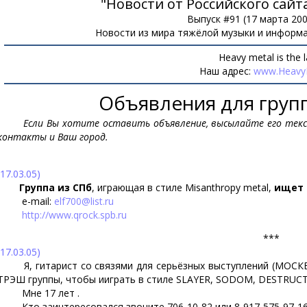
"Новости от Российского сайт
Выпуск #91 (17 марта 200
Новости из мира тяжёлой музыки и информа
Heavy metal is the l
Наш адрес:
www.HeavyM
Объявления для груп
Если Вы хотите оставить объявление, высылайте его текст
контакты и Ваш город.
(17.03.05)
Группа из СПб
, играющая в стиле Misanthropy metal,
ищет
e-mail:
elf700@list.ru
http://www.qrock.spb.ru
***
(17.03.05)
Я, гитарист со связями для серьёзных выступлений (МОСК
ТРЭШ группы, чтобы ииграть в стиле SLAYER, SODOM, DESTRUCT
Мне 17 лет .
Кто заинтересовался звоните 706-10-82 или 8-917-575-97-16 