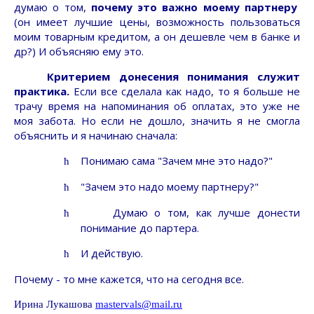
думаю о том,
почему это важно моему партнеру
(он имеет лучшие цены, возможность пользоваться
моим товарным кредитом, а он дешевле чем в банке и
др?) И объясняю ему это.
Критерием донесения понимания служит
практика.
Если все сделала как надо, то я больше не
трачу время на напоминания об оплатах, это уже не
моя забота. Но если не дошло, значить я не смогла
объяснить и я начинаю сначала:
Понимаю сама "Зачем мне это надо?"
ћ
"Зачем это надо моему партнеру?"
ћ
Думаю о том, как лучше донести
ћ
понимание до партера.
И действую.
ћ
Почему - то мне кажется, что на сегодня все.
Ирина Лукашова
mastervals
@
mail
.
ru