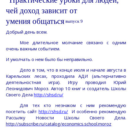
Практические уроки для людей,
чей доход зависит от
умения общаться
выпуск 9
Добрый день всем.
Мое длительное молчание связано с одним
очень важным событием.
И умолчать о нем было бы неправильно.
Дело в том, что в конце июля и начале августа в
Карельских лесах, проходила АДИ (альтернативно
деятельностная игра). Игру проводил Юрий
Леонидович Мороз. Автор 10 книг и создатель Школы
Своего Дела
http
://
shsd
.
ru
/
Для тех кто незнаком с ним рекомендую
посетить сайт
http
://
shsd
.
ru
/
И особенно рекомендую
Рассылку Новости Школы Своего Дела.
http://subscribe.ru/catalog/economics.school.moroz