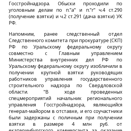
Госстройнадзора. Обыски проходили по
уголовным делам по п."а" и п."г" ч.4 ст.290
(получение взятки) и ч.2 ст.291 (дача взятки) УК
РФ.
Напомним, ранее следственный отдел
Следственного комитета при прокуратуре (СКП)
РФ по Уральскому федеральному округу
совместно с Главным управлением
Министерства внутренних дел РФ по
Уральскому федеральному округу изобличили в
получении крупной взятки руководящих
работников управления государственного
строительного надзора по Свердловской
области. "В ходе проведенных
спецмероприятий начальник регионального
управления Госстройнадзора, являющийся
генерал-майором в отставке, и его соучастники
были задержаны с поличным при получении
взятки в размере 4 млн руб. от
екатеринбургского коммерсанта за оказание