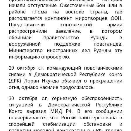
начали отступление. Ожесточенные бои шли в
районе г.Гома на востоке страны, где
располагается контингент миротворцев ООН.
Представители конголезской армии
распространили заявление, в котором
обвинили правительство Руанды в
вооруженной поддержке повстанцев.
Министерство иностранных дел Руанды эту
информацию опровергло.
29 октября с.г. командующий повстанческими
силами в Демократической Республике Конго
(ДРК) Лоран Нкунда объявил о прекращении
огня, однако насилие продолжилось.
30 октября с.г. серьезную обеспокоенность
ситуацией в Демократической Республике
Конго выразил МИД РФ. В его сообщении
подчеркивается, что Россия заинтересована в
скорейшей стабилизации обстановки и
развитии молодой демократии в ДРК, твердо