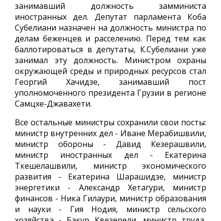
занимавший должность замминиста
иностранных дел. Депутат парламента Коба
Субелиани назначен на должность министра по
делам беженцев и расселению. Перед тем как
баллотироваться в депутаты, К.Субелиани уже
занимал эту должность. Министром охраны
окружающей среды и природных ресурсов стал
Георгий Хачидзе, занимавший пост
уполномоченного президента Грузии в регионе
Самцхе-Джавахети.
Все остальные министры сохранили свои посты:
министр внутренних дел - Иване Мерабишвили,
министр обороны - Давид Кезерашвили,
министр иностранных дел - Екатерина
Ткешелашвили, министр экономического
развития - Екатерина Шарашидзе, министр
энергетики - Александр Хетагури, министр
финансов - Ника Гилаури, министр образования
и науки - Гия Нодия, министр сельского
хозяйства - Бакур Квезерели, министр труда,