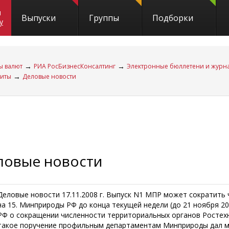
и
Выпуски
Группы
Подборки
y
→
→
ы валют
РИА РосБизнесКонсалтинг
Электронные бюллетени и журн
→
диты
Деловые новости
ловые новости
Деловые новости 17.11.2008 г. Выпуск N1 МПР может сократить
на 15. Минприроды РФ до конца текущей недели (до 21 ноября 2
РФ о сокращении численности территориальных органов Ростехн
такое поручение профильным департаментам Минприроды дал м