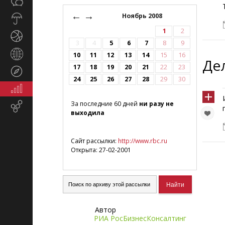
Общество
СМИ
←
→
Ноябрь 2008
Прогноз
погоды
1
2
Спорт
3
4
5
6
7
8
9
Страны
10
11
12
13
14
15
16
Де
и
17
18
19
20
21
22
23
Туризм
регионы
24
25
26
27
28
29
30
Экономика
и
За последние 60 дней
ни разу не
Email-
финансы
выходила
маркетинг
Сайт рассылки:
http://www.rbc.ru
Открыта: 27-02-2001
Автор
РИА РосБизнесКонсалтинг