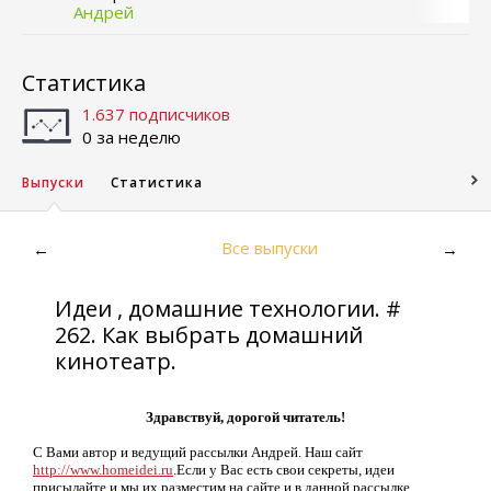
Андрей
Статистика
1.637 подписчиков
0 за неделю
Выпуски
Статистика
Все выпуски
←
→
Идеи , домашние технологии. #
262. Как выбрать домашний
кинотеатр.
Здравствуй, дорогой читатель!
С Вами автор и ведущий рассылки Андрей. Наш сайт
http://www.homeidei.ru
.Если у Вас есть свои секреты, идеи
присылайте и мы их разместим на сайте и в данной рассылке.