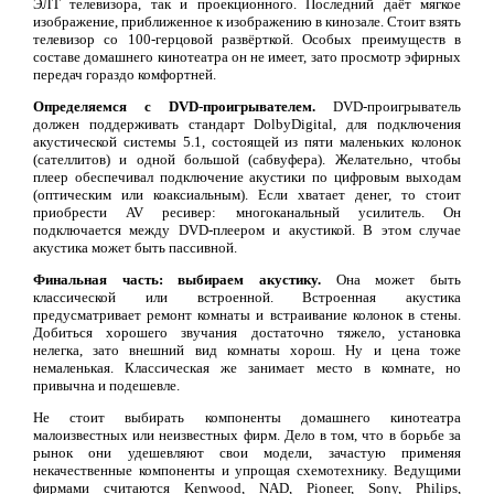
ЭЛТ телевизора, так и проекционного. Последний даёт мягкое
изображение, приближенное к изображению в кинозале. Стоит взять
телевизор со 100-герцовой развёрткой. Особых преимуществ в
составе домашнего кинотеатра он не имеет, зато просмотр эфирных
передач гораздо комфортней.
Определяемся с DVD-проигрывателем.
DVD-проигрыватель
должен поддерживать стандарт DolbyDigital, для подключения
акустической системы 5.1, состоящей из пяти маленьких колонок
(сателлитов) и одной большой (сабвуфера). Желательно, чтобы
плеер обеспечивал подключение акустики по цифровым выходам
(оптическим или коаксиальным). Если хватает денег, то стоит
приобрести AV ресивер: многоканальный усилитель. Он
подключается между DVD-плеером и акустикой. В этом случае
акустика может быть пассивной.
Финальная часть: выбираем акустику.
Она может быть
классической или встроенной. Встроенная акустика
предусматривает ремонт комнаты и встраивание колонок в стены.
Добиться хорошего звучания достаточно тяжело, установка
нелегка, зато внешний вид комнаты хорош. Ну и цена тоже
немаленькая. Классическая же занимает место в комнате, но
привычна и подешевле.
Не стоит выбирать компоненты домашнего кинотеатра
малоизвестных или неизвестных фирм. Дело в том, что в борьбе за
рынок они удешевляют свои модели, зачастую применяя
некачественные компоненты и упрощая схемотехнику. Ведущими
фирмами считаются Kenwood, NAD, Pioneer, Sony, Philips,