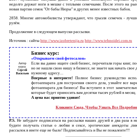
недолго держат ноги в мешке с теплыми семечками. После этого на ры
новая партия семок "От бабы Нюры" и других менее известных бабок.
2858. Многие автомобилисты утверждают, что грызля семечек - лучши
рулём.
Продолжение в следующем выпуски рассылки.
Источник : сайты
http://www.izobretenija.ru
http://www.tehnoidei.com.ru
Бизнес курс:
«Открываем свой фотосалон»
Если вы давно ищите свой бизнес, перечитали горы книг, по
Автор
курса:
но не нашли свою нишу в бизнесе, не знаете как начать свое
Сергей
нужному адресу....
Васильев
Впервые в интернете!
Полное бизнес руководство испо
фотоаппарата для построения своего дела, узнайте все ва
фотоаппарата для бизнеса! Вы вступите в этот замечатель
которые будет приносить вам десятки тысяч рублей в месяц.
А цена вас приятно удивит!
Кликните Сюда, Чтобы Узнать Все Подробно
P.S.
Не забудьте подписаться на рассылки наших друзей и два раза в н
будите получать статьи о любви и сексе, эротические анекдоты ,пи
рассылок в инете еще не было! Подписывайтесь и Вы не пожалеите!!!