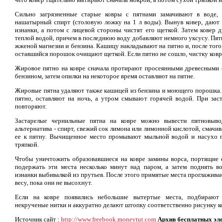
Сильно загрязненные старые ковры с пятнами замачивают в воде,
нашатырный спирт (столовую ложку на 1 л воды). Вынув ковер, дают в
изнанки, а потом с лицевой стороны чистят его щеткой. Затем ковер 
теплой водой, причем в последнюю воду добавляют немного уксусу. Пя
жженой магнезии и бензина. Кашицу накладывают на пятно и, после того 
оставшийся порошок очищают щеткой. Если пятно не сошло, чистку ковр
Жировое пятно на ковре сначала протирают просеянными древесными
бензином, затем опилки на некоторое время оставляют на пятне.
Жировые пятна удаляют также кашицей из бензина и моющего порошка.
пятно, оставляют на ночь, а утром смывают горячей водой. При зас
повторяют.
Застарелые чернильные пятна на ковре можно вывести пятновывод
альтернатива - спирт, свежий сок лимона или лимонной кислотой, смачив
ее к пятну. Вычищенное место промывают мыльной водой и насухо 
тряпкой.
Чтобы уничтожить образовавшиеся на ковре замины ворса, портящие 
подержать эти места несколько минут над паром, а затем поднять во
изнанки выбивалкой из прутьев. После этого примятые места проглажива
весу, пока они не высохнут.
Если на ковре появились небольшие вытертые места, подбирают
некрученые нитки и аккуратно делают штопку соответственно рисунку к
Источник сайт :
http://www.freebook.moneytut.com
Архив бесплатных эл