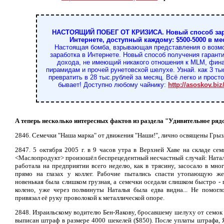
НАСТОЯЩИЙ ПОБЕГ ОТ КРИЗИСА. Новый способ зар
Интернете, доступный каждому: $500-5000 в ме
Настоящая бомба, взрывающая представления о возм
заработка в Интернете. Новый способ получения гарант
дохода, не имеющий никакого отношения к MLM, фин
пирамидам и прочей рунетовской шелухе. Узнай. как 3 ты
превратить в 28 тыс.рублей за месяц. Всё легко и прост
бывает! Доступно любому чайнику:
http://asoskov.bi
А теперь несколько интересных фактов из раздела "Удивительное ряд
2846. Семечки "Наша марка" от движения "Наши!", лично освящены Гры
2847. 5 октября 2005 г. в 9 часов утра в Верхней Хаве на складе се
<Маслопродукт> произошёл беспрецедентный несчастный случай: Натал
работала на предприятии всего неделю, как в трясину, засосало в мн
прямо на глазах у коллег. Рабочие пытались спасти утопающую же
новенькая была слишком грузная, а семечки оседали слишком быстро -
колено, уже через полминуты Наталья была едва видна... Не помогл
привязал её руку проволокой к металлической опоре.
2848. Израильскому водителю Бен-Яакову, бросавшему шелуху от семок
выписан штраф в размере 4000 шекелей ($850). После уплаты штрафа, 