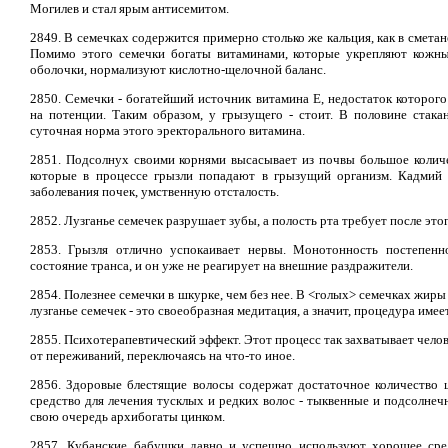
Могилев и стал ярым антисемитом.
2849. В семечках содержится примерно столько же кальция, как в сметан
Помимо этого семечки богаты витаминами, которые укрепляют кожны
оболочки, нормализуют кислотно-щелочной баланс.
2850. Семечки - богатейший источник витамина Е, недостаток которого
на потенции. Таким образом, у грызущего - стоит. В половине стака
суточная норма этого эректорального витамина.
2851. Подсолнух своими корнями высасывает из почвы большое количе
которые в процессе грызли попадают в грызущий организм. Кадмий 
заболевания почек, умственную отсталость.
2852. Лузганье семечек разрушает зубы, а полость рта требует после это
2853. Грызля отлично успокаивает нервы. Монотонность постепенн
состояние транса, и он уже не реагирует на внешние раздражители.
2854. Полезнее семечки в шкурке, чем без нее. В <голых> семечках жиры
лузганье семечек - это своеобразная медитация, а значит, процедура имеет
2855. Психотерапевтический эффект. Этот процесс так захватывает челов
от переживаний, переключаясь на что-то иное.
2856. Здоровые блестящие волосы содержат достаточное количество 
средство для лечения тусклых и редких волос - тыквенные и подсолнеч
свою очередь архибогаты цинком.
2857. Кубанские бабушки давно и успешно используют хорошее сред