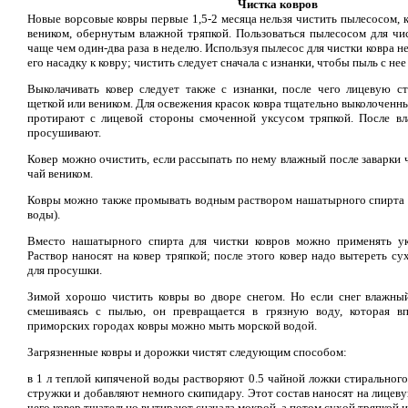
Чистка ковров
Новые ворсовые ковры первые 1,5-2 месяца нельзя чистить пылесосом, 
веником, обернутым влажной тряпкой. Пользоваться пылесосом для чис
чаще чем один-два раза в неделю. Используя пылесос для чистки ковра н
его насадку к ковру; чистить следует сначала с изнанки, чтобы пыль с нее
Выколачивать ковер следует также с изнанки, после чего лицевую 
щеткой или веником. Для освежения красок ковра тщательно выколочен
протирают с лицевой стороны смоченной уксусом тряпкой. После вл
просушивают.
Ковер можно очистить, если рассыпать по нему влажный после заварки ч
чай веником.
Ковры можно также промывать водным раствором нашатырного спирта (
воды).
Вместо нашатырного спирта для чистки ковров можно применять ук
Раствор наносят на ковер тряпкой; после этого ковер надо вытереть су
для просушки.
Зимой хорошо чистить ковры во дворе снегом. Но если снег влажный,
смешиваясь с пылью, он превращается в грязную воду, которая вп
приморских городах ковры можно мыть морской водой.
Загрязненные ковры и дорожки чистят следующим способом:
в 1 л теплой кипяченой воды растворяют 0.5 чайной ложки стиральног
стружки и добавляют немного скипидару. Этот состав наносят на лицеву
чего ковер тщательно вытирают сначала мокрой, а потом сухой тряпкой и