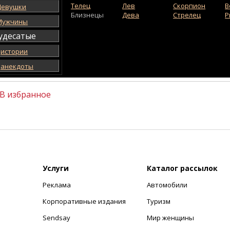
Телец
Лев
Скорпион
В
Девушки
Близнецы
Дева
Стрелец
Р
Мужчины
удесатые
истории
анекдоты
В избранное
Услуги
Каталог рассылок
Реклама
Автомобили
+
Корпоративные издания
Туризм
Sendsay
Мир женщины