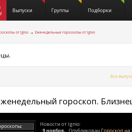
и
Выпуски
Группы
Подборки
y
→
роскопы от Ignio
Еженедельные гороскопы от Ignio
ецы.
←
Все выпус
Еженедельный гороскоп. Близнецы
Новости от Ignio:
ороскопы:
9 ноября.
Опубликован
Гороскоп на 