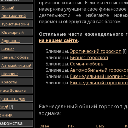
приятное известие. Если вы его истол
Общий
наверняка улучшите свое финансовое 
деятельности не избегайте новы
Эротический
перемены обернутся для вас благом.
Туристический
Ювелирный
Остальные части еженедельного 
на нашем сайте
.
Здоровье
Бизнес
Близнецы.
Эротический гороскоп
[!]
Близнецы.
Бизнес-гороскоп
Семья, любовь
Близнецы.
Семья-любовь
Автомобильный
Близнецы.
Автомобильный гороско
Шоппинг
Близнецы.
Еженедельный шоппинг-
Красоты
Близнецы.
Еженедельный гороскоп 
Знаки Зодиака
Удачность дня
Еженедельный общий гороскоп дл
бед!
[!]
зодиака:
онник
накомства:
Овен
Рак
Весы
К