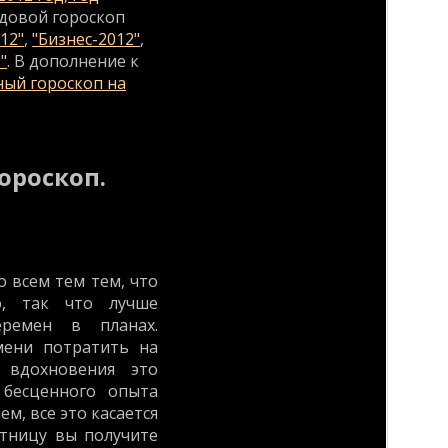
одовой гороскоп
12"
,
"Бизнес-2012"
,
"
. В дополнение к
ный гороскоп на
ороскоп.
о всем тем тем, что
ю, так что лучше
еремен в планах.
мени потратить на
 вдохновения это
 бесценного опыта
м, все это касается
ятницу вы получите