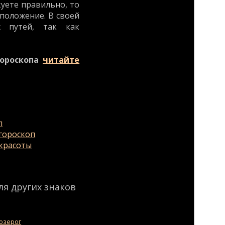
куете правильно, то
положение. В своей
х путей, так как
гороскопа
читайте
п
гороскоп
красоты
я других знаков
озерог