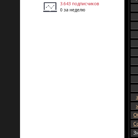
3.643 подписчиков
0 за неделю
О
С
З