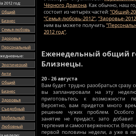
а 2012 год:
Чёрного Дракона
. Как обычно, наш г
состоит из четырёх частей:
"Общий-20
Общий
"Семья-любовь-2012"
,
"Здоровье-2012
Бизнес
ним вы можете получить
"Персональ
Семья-любовь
2012 год"
.
Здоровья
Персональный
Еженедельный общий г
Ежедневные:
Близнецы.
Эротический
Анти
20 - 26 августа
Общий
Вам будет трудно разобраться сразу с
Бизнес
вы запланировали на эту недел
приготовьтесь к возможности п
Здоровья
Вероятно, вам придется много вре
Съедобный
решение чужих проблем. Особого
Мобильный
занятие не придаст, зато добавит
терпения и самоотверженности. Впроче
Любовный
первой половины недели, а уже в п
На неделю: