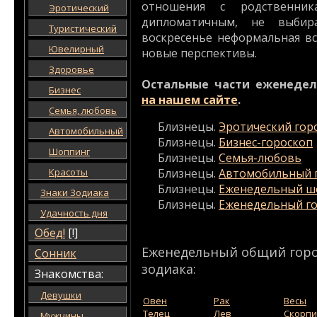
отношения с родственник
Эротический
дипломатичным, не выбир
Туристический
воскресенье неформальная в
Ювелирный
новые перспективы.
Здоровье
Остальные части еженедел
Бизнес
на нашем сайте
.
Семья, любовь
Близнецы.
Эротический гор
Автомобильный
Близнецы.
Бизнес-гороскоп
Шоппинг
Близнецы.
Семья-любовь
Красоты
Близнецы.
Автомобильный 
Близнецы.
Еженедельный ш
Знаки Зодиака
Близнецы.
Еженедельный го
Удачность дня
Обед!
[!]
Еженедельный общий горос
Сонник
зодиака:
Знакомства:
Девушки
Овен
Рак
Весы
Телец
Лев
Скорп
Мужчины