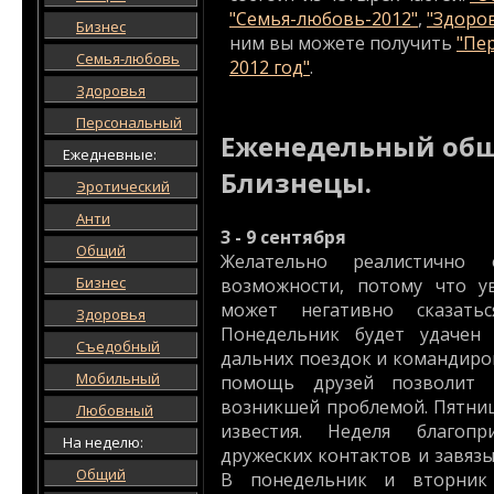
"Семья-любовь-2012"
,
"Здоро
Бизнес
ним вы можете получить
"Пе
Семья-любовь
2012 год"
.
Здоровья
Персональный
Еженедельный общ
Ежедневные:
Близнецы.
Эротический
Анти
3 - 9 сентября
Общий
Желательно реалистично
Бизнес
возможности, потому что у
может негативно сказать
Здоровья
Понедельник будет удачен 
Съедобный
дальних поездок и командиро
Мобильный
помощь друзей позволит 
возникшей проблемой. Пятни
Любовный
известия. Неделя благопр
На неделю:
дружеских контактов и завяз
Общий
В понедельник и вторник 