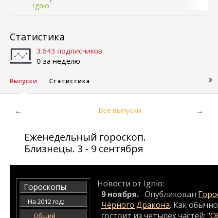
Ignio
Статистика
3.643 подписчиков
0 за неделю
Выпуски
Статистика
Все выпуски
←
→
Еженедельный гороскоп.
Близнецы. 3 - 9 сентября
Новости от Ignio:
Гороскопы:
9 ноября.
Опубликован
Горос
На 2012 год:
Чёрного Дракона
. Как обычн
состоит из четырёх частей:
"О
Общий