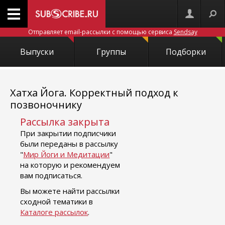
Отправляет email-рассылки с помощью сервиса
Sendsay
Выпуски
Группы
Подборки
Хатха Йога. Корректный подход к
позвоночнику
Рассылка закрыта
При закрытии подписчики
были переданы в рассылку
"
Мир Йоги и Медитации
"
на которую и рекомендуем
вам подписаться.
Вы можете найти рассылки
сходной тематики в
Каталоге рассылок
.