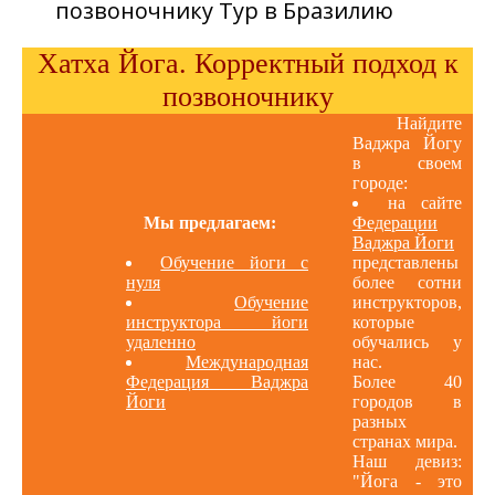
позвоночнику Тур в Бразилию
Хатха Йога. Корректный подход к
позвоночнику
Найдите
Ваджра Йогу
в своем
городе:
на сайте
Мы предлагаем:
Федерации
Ваджра Йоги
Обучение йоги с
представлены
нуля
более сотни
Обучение
инструкторов,
инструктора йоги
которые
удаленно
обучались у
Международная
нас.
Федерация Ваджра
Более 40
Йоги
городов в
разных
странах мира.
Наш девиз:
"Йога - это