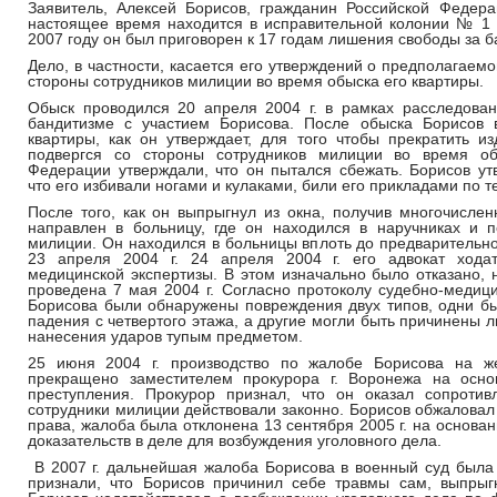
Заявитель, Алексей Борисов, гражданин Российской Федера
настоящее время находится в исправительной колонии № 1 
2007 году он был приговорен к 17 годам лишения свободы за 
Дело, в частности, касается его утверждений о предполагае
стороны сотрудников милиции во время обыска его квартиры.
Обыск проводился 20 апреля 2004 г. в рамках расследова
бандитизме с участием Борисова. После обыска Борисов 
квартиры, как он утверждает, для того чтобы прекратить из
подвергся со стороны сотрудников милиции во время об
Федерации утверждали, что он пытался сбежать. Борисов ут
что его избивали ногами и кулаками, били его прикладами по т
После того, как он выпрыгнул из окна, получив многочисле
направлен в больницу, где он находился в наручниках и 
милиции. Он находился в больницы вплоть до предварительно
23 апреля 2004 г. 24 апреля 2004 г. его адвокат хода
медицинской экспертизы. В этом изначально было отказано, 
проведена 7 мая 2004 г. Согласно протоколу судебно-медици
Борисова были обнаружены повреждения двух типов, одни бы
падения с четвертого этажа, а другие могли быть причинены 
нанесения ударов тупым предметом.
25 июня 2004 г. производство по жалобе Борисова на ж
прекращено заместителем прокурора г. Воронежа на основ
преступления. Прокурор признал, что он оказал сопротив
сотрудники милиции действовали законно. Борисов обжаловал
права, жалоба была отклонена 13 сентября 2005 г. на основан
доказательств в деле для возбуждения уголовного дела.
В 2007 г. дальнейшая жалоба Борисова в военный суд была
признали, что Борисов причинил себе травмы сам, выпрыг