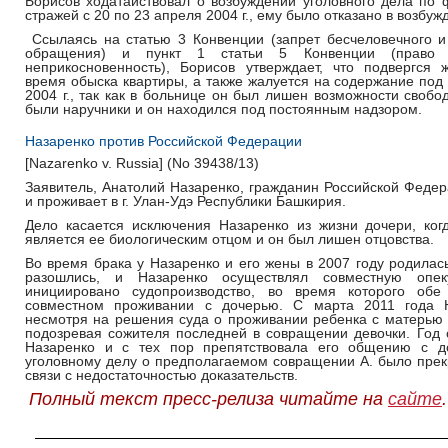
Борисов ходатайствовал о возбуждении уголовного дела по 
стражей с 20 по 23 апреля 2004 г., ему было отказано в возбу
Ссылаясь на статью 3 Конвенции (запрет бесчеловечного 
обращения) и пункт 1 статьи 5 Конвенции (право
неприкосновенность), Борисов утверждает, что подвергся
время обыска квартиры, а также жалуется на содержание под
2004 г., так как в больнице он был лишен возможности свобо
были наручники и он находился под постоянным надзором.
Назаренко против Российской Федерации
[Nazarenko v. Russia] (No 39438/13)
Заявитель, Анатолий Назаренко, гражданин Российской Федер
и проживает в г. Улан-Удэ Республики Башкирия.
Дело касается исключения Назаренко из жизни дочери, ког
является ее биологическим отцом и он был лишен отцовства.
Во время брака у Назаренко и его жены в 2007 году родилась 
разошлись, и Назаренко осуществлял совместную опе
инициировано судопроизводство, во время которого обе
совместном проживании с дочерью. С марта 2011 года Н
несмотря на решения суда о проживании ребенка с матерью –
подозревая сожителя последней в совращении девочки. Год с
Назаренко и с тех пор препятствовала его общению с д
уголовному делу о предполагаемом совращении А. было прекр
связи с недостаточностью доказательств.
Полный текст пресс-релиза читайте на
сайте
.