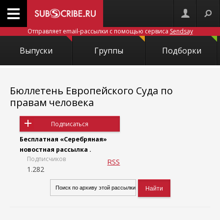
Отправляет email-рассылки с помощью сервиса
Sendsay
Выпуски
Группы
Подборки
Бюллетень Европейского Суда по
правам человека
Подписаться
Бесплатная «Серебряная»
новостная рассылка .
Подписчиков
RSS
1.282