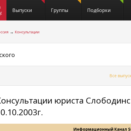
и
Выпуски
Группы
Подборки
y
→
оссия
Консультации
ского
←
Все выпус
Консультации юриста Слободинс
0.10.2003г.
Информационный Канал
S