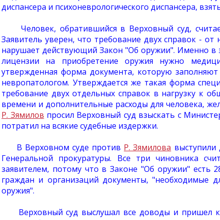
диспансера и психоневрологического диспансера, взят
Человек, обратившийся в Верховный суд, считает,
Заявитель уверен, что требование двух справок - от 
нарушает действующий Закон "Об оружии". Именно в э
лицензии на приобретение оружия нужно медици
утвержденная форма документа, которую заполняют 
невропатологом. Утверждается же такая форма спец
требование двух отдельных справок в нагрузку к об
времени и дополнительные расходы для человека, же
Р. Зямилов
просил Верховный суд взыскать с Министер
потратил на всякие судебные издержки.
В Верховном суде против
Р. Зямилова
выступили 
Генеральной прокуратуры. Все три чиновника счит
заявителем, потому что в Законе "Об оружии" есть 2
граждан и организаций документы, "необходимые д
оружия".
Верховный суд выслушал все доводы и пришел к з