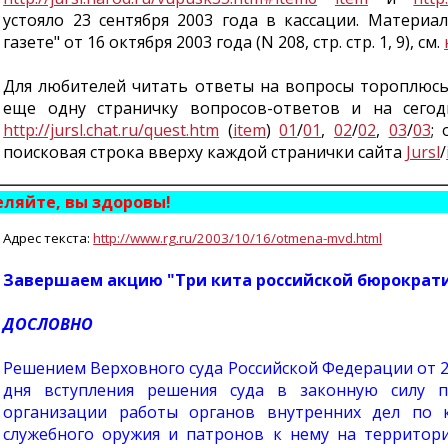
устояло 23 сентября 2003 года в кассации. Материа
газете" от 16 октября 2003 года (N 208, стр. стр. 1, 9), см.
Для любителей читать ответы на вопросы тороплюсь
еще одну страничку вопросов-ответов и на сегод
http://jursl.chat.ru/quest.htm
(
item
)
01
/
01
,
02
/
02
,
0
3
/
0
3
;
поисковая строка вверху каждой странички сайта
Jursl
/
еляйте, вы здоровы!
Адрес текста:
http://www.rg.ru/2003/10/16/otmena-mvd.html
Завершаем акцию "Три кита российской бюрократ
ДОСЛОВНО
Решением Верховного суда Российской Федерации от 2
дня вступления решения суда в законную силу п
организации работы органов внутренних дел по 
служебного оружия и патронов к нему на территор