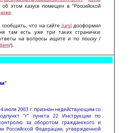
л об этом казусе помещен в "Российской
ниже
.
 сообщить, что на сайте
Jursl
дооформил
ня там есть уже три таких странички:
ответы на вопросы ищите и по
поиску
/
item
/).
ии"
4 июля 2003 г. признан недействующим со
одпункт "г" пункта 22 Инструкции по
контролю за оборотом гражданского и
ии Российской Федерации, утвержденной