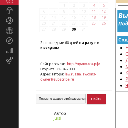
Общество
СМИ
1
2
3
4
5
Прогноз
6
7
8
9
10
11
12
Вы
погоды
13
14
15
16
17
18
19
Спорт
Под
20
21
22
23
24
25
26
27
28
29
30
31
Страны
и
Сод
Туризм
регионы
За последние 60 дней
ни разу не
выходила
Экономика
С
и
Email-
финансы
Сайт рассылки:
http://право.жж.рф/
маркетинг
Открыта: 21-04-2000
Адрес автора:
law.russia.lawcons-
Р
owner@subscribe.ru
Автор
Jursl