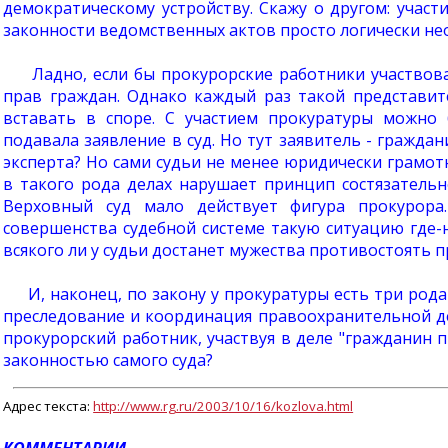
демократическому устройству. Скажу о другом: учас
законности ведомственных актов просто логически не
Ладно, если бы прокурорские работники участвова
прав граждан. Однако каждый раз такой представит
вставать в споре. С участием прокуратуры можно 
подавала заявление в суд. Но тут заявитель - гражда
эксперта? Но сами судьи не менее юридически грамотн
в такого рода делах нарушает принцип состязательн
Верховный суд мало действует фигура прокурора
совершенства судебной системе такую ситуацию где-
всякого ли у судьи достанет мужества противостоять
И, наконец, по закону у прокуратуры есть три рода 
преследование и координация правоохранительной де
прокурорский работник, участвуя в деле "гражданин 
законностью самого суда?
Адрес текста:
http://www.rg.ru/2003/10/16/kozlova.html