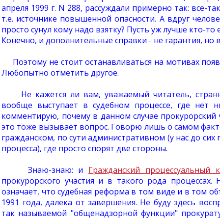
апреля 1999 г. N 288, рассуждали примерно так: все-т
т.е. источнике повышенной опасности. А вдруг чело
просто сунул кому надо взятку? Пусть уж лучше кто-то
Конечно, и дополнительные справки - не гарантия, но в
Поэтому не стоит останавливаться на мотивах появл
Любопытно отметить другое.
Не кажется ли вам, уважаемый читатель, странн
вообще выступает в судебном процессе, где нет н
комментирую, почему в данном случае прокурорский 
это тоже вызывает вопрос. Говорю лишь о самом факте
гражданском, по сути административном (у нас до сих
процесса), где просто спорят две стороны.
Знаю-знаю: и
Гражданский процессуальный к
прокурорского участия и в такого рода процессах.
означает, что судебная реформа в том виде и в том о
1991 года, далека от завершения. Не буду здесь во
так называемой "общенадзорной функции" прокурату