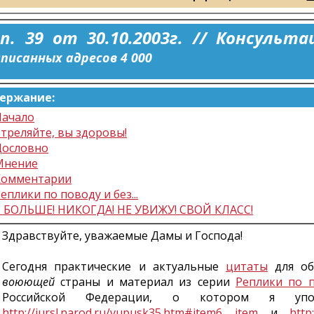
п. 39 от 30.10.2003г. // Консульт
писанных адресов 4 000
ержание:
Начало
треляйте, вы здоровы!
Дословно
Мнение
Комментарии
еплики по поводу и без...
Я БОЛЬШЕ! НИКОГДА! НЕ УВИЖУ! СВОЙ КЛАСС!
Здравствуйте, уважаемые Дамы и Господа!
Сегодня практические и актуальные
цитаты
для об
воюющей
страны и материал из серии
Реплики по по
Российской Федерации, о котором я упо
http://jursl.narod.ru/vupusk35.htm#item6
item
и
http