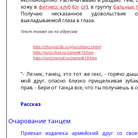
нестандартно.
Распечатываю и раздаю. Тем, с
хожу в
фитнесс-клуб
(
or
or
), в группу
бальных 
Получаю несказанное удовольстви
выкладываемой глаза в глаза.
Текст также см. по адресам:
http://zhurnal.lib.ru/j/jursl/tanz.shtml
http://jursl.chat.ru/zametk19.htm
http://jursl.narod.ru/zametk19.htm
"- Ле:ник, танец, это тот же секс, - горячо ды
мой друг, опасно близко прищелкивая зуба
прав. - Бери от танца все, что ты получаешь в с
Рассказ
Очарование танцем
Приехал издалека армейский друг со сво