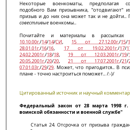
Некоторые военкоматы, предполагая со
подобного Вам призывника, "отодвигают" и
призыв и до них она может так и не дойти...
совестливые
военкомы...
Почитайте и материалы в рассылка
10.10.00г.
/
14
/
14
/
СИ
,
15 от 27.12.00г.
/
15
/
28.01.01г.
/
16
/
16
,
17 от 19.02.2001г.
/
17
/
1
24.02.2001г.
/
18
/
18
,
19 от 12.03.2001г.
/
19
/
20.05.2001г.
/
20
/
20
,
21 от 17.07.2001г.
/
21
/
07.01.03г.
/
29
/
29
. Может, что пригодится... В пс
плане - точно настроиться поможет... /:-)/
Цитированный источник и научный комментар
Федеральный закон от 28 марта 1998 г.
воинской обязанности и военной службе"
Статья 24. Отсрочка от призыва граждан