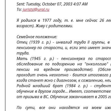
Sent: Tuesday, October 07, 2003 4:07 AM
To:
juristsl@ural.ru
Я родился в 1977 году, т. е. мне сейчас 26 л
возраст). Живу с родителями.
Семейное положение:
Отец (1939 г. р.) - инвалид труда II группы, 
пенсионер по старости, и, если это имеет знач
труда.
Мать (1945 г. р.) - пенсионерка по старос
обследование по подозрению на "онкологию" 
пенсии на вредном производстве). (Обсл
проходит очень неохотно - боится итогового 
когда станет ясно с диагнозом, к сожалению, не
Родной младший брат (1984 г. р.) - студент
обучение в другом городе... Имеет, соответств
от призыва в ВС. Обучение заканчивает в 2005 го
По сути, все они находятся на моeм ижд