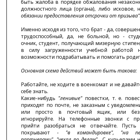
быть жалоба в порядке обжалования незакон
должностного лица (органа), либо исковое,
обязании предоставления отсрочки от призыва"
Именно исходя из того, что брат - да, соверше
трудоспособный, да, не больной, но - студе
очник, студент, получающий мизерную стипен
в силу загруженности учебной работой
возможности подрабатывать и помогать родите
Основная схема действий может быть такова:
Работайте, не ходите в военкомат и не давайт
себе знать.
Какие-нибудь
"ленивые"
повестки, т. е. пове
приходят по почте, не заказным с уведомлен
или просто в почтовый ящик, или без
игнорируйте. На телефонные звонки с пр
прийти разобраться не отвечайте. Пусть
покрывают -
"в командировке", "на пе
партнерами", "уехал по делам"
... С курьерами 