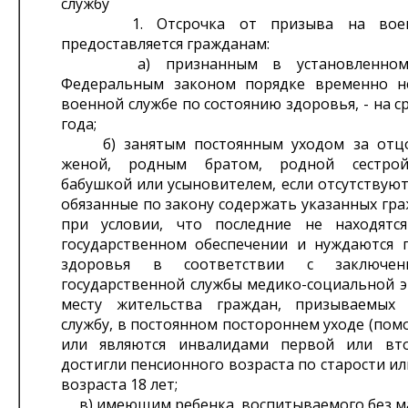
службу
1. Отсрочка от призыва на военн
предоставляется гражданам:
а) признанным в установленном 
Федеральным законом порядке временно н
военной службе по состоянию здоровья, - на с
года;
б) занятым постоянным уходом за отцо
женой, родным братом, родной сестрой
бабушкой или усыновителем, если отсутствуют
обязанные по закону содержать указанных гра
при условии, что последние не находятс
государственном обеспечении и нуждаются 
здоровья в соответствии с заключен
государственной службы медико-социальной э
месту жительства граждан, призываемых
службу, в постоянном постороннем уходе (пом
или являются инвалидами первой или вто
достигли пенсионного возраста по старости ил
возраста 18 лет;
в) имеющим ребенка, воспитываемого без м