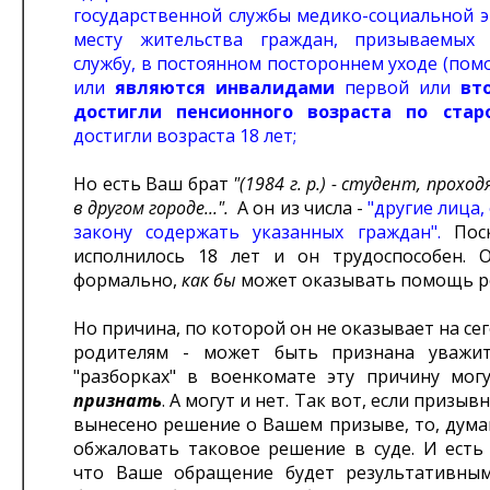
государственной службы медико-социальной э
месту жительства граждан, призываемых
службу, в постоянном постороннем уходе (пом
или
являются инвалидами
первой или
вт
достигли пенсионного возраста по стар
достигли возраста 18 лет;
Но есть Ваш брат
"(1984 г. р.) - студент, прохо
в другом городе...".
А он из числа -
"другие лица,
закону содержать указанных граждан".
Пос
исполнилось 18 лет и он трудоспособен. 
формально,
как бы
может оказывать помощь р
Но причина, по которой он не оказывает на с
родителям - может быть признана уважит
"разборках" в военкомате эту причину мог
признать
. А могут и нет. Так вот, если призы
вынесено решение о Вашем призыве, то, дума
обжаловать таковое решение в суде. И есть 
что Ваше обращение будет результативны