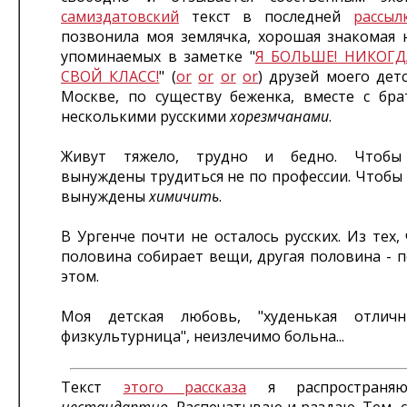
самиздатовский
текст в последней
рассыл
позвонила моя землячка, хорошая знакомая 
упоминаемых в заметке "
Я БОЛЬШЕ! НИКОГДА
СВОЙ КЛАСС!
" (
or
or
or
or
) друзей моего дет
Москве, по существу беженка, вместе с бр
несколькими русскими
хорезмчанами
.
Живут тяжело, трудно и бедно. Чтобы 
вынуждены трудиться не по профессии. Чтобы
вынуждены
химичить
.
В Ургенче почти не осталось русских. Из тех, 
половина собирает вещи, другая половина - 
этом.
Моя детская любовь, "худенькая отличн
физкультурница", неизлечимо больна...
Текст
этого рассказа
я распространяю