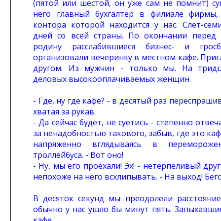
(пятой или шестой, он уже сам не помнит) су
него главный бухгалтер в филиале фирмы,
контора которой находится у нас. Cлет-сем
дней со всей страны. По окончании перед
родину расслабившиеся бизнес- и гросб
организовали вечеринку в местном кафе. Пригл
другом. Из мужчин - только мы. На трид
деловых высокооплачиваемых женщин.
- Где, ну где кафе? - в десятый раз переспраши
хватая за рукав.
- Да сейчас будет, не суетись - степенно отвеч
за ненадобностью такового, забыв, где это каф
напряженно вглядываясь в перемороже
троллейбуса. - Вот оно!
- Ну, мы его проехали! Эх! - нетерпеливый дру
непохоже на него всхлипывать. - На выход! Бег
В десяток секунд мы преодолели расстояние
обычно у нас ушло бы минут пять. Запыхавши
кафе.