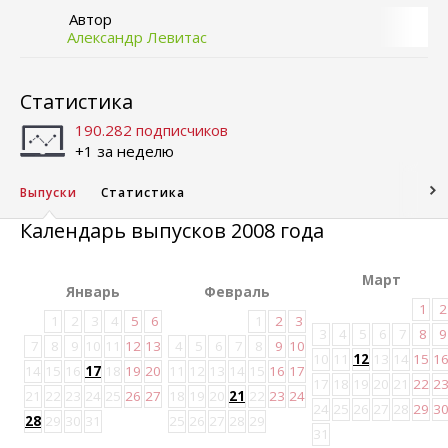
Автор
Александр Левитас
Статистика
190.282 подписчиков
+1 за неделю
Выпуски
Статистика
Календарь выпусков 2008 года
Март
Январь
Февраль
1
2
1
2
3
4
5
6
1
2
3
3
4
5
6
7
8
9
7
8
9
10
11
12
13
4
5
6
7
8
9
10
10
11
12
13
14
15
1
14
15
16
17
18
19
20
11
12
13
14
15
16
17
17
18
19
20
21
22
2
21
22
23
24
25
26
27
18
19
20
21
22
23
24
24
25
26
27
28
29
3
28
29
30
31
25
26
27
28
29
31