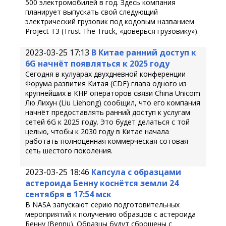
500 электромобилей в год. Здесь компания
планирует выпускать свой следующий
электрический грузовик под кодовым названием
Project T3 (Trust The Truck, «доверься грузовику»).
2023-03-25 17:13
В Китае ранний доступ к
6G начнёт появляться к 2025 году
Сегодня в кулуарах двухдневной конференции
Форума развития Китая (CDF) глава одного из
крупнейших в КНР операторов связи China Unicom
Лю Лихун (Liu Liehong) сообщил, что его компания
начнёт предоставлять ранний доступ к услугам
сетей 6G к 2025 году. Это будет делаться с той
целью, чтобы к 2030 году в Китае начала
работать полноценная коммерческая сотовая
сеть шестого поколения.
2023-03-25 18:46
Капсула с образцами
астероида Бенну коснётся земли 24
сентября в 17:54 мск
В NASA запускают серию подготовительных
мероприятий к получению образцов с астероида
Бенну (Bennu). Образцы будут сброшены с