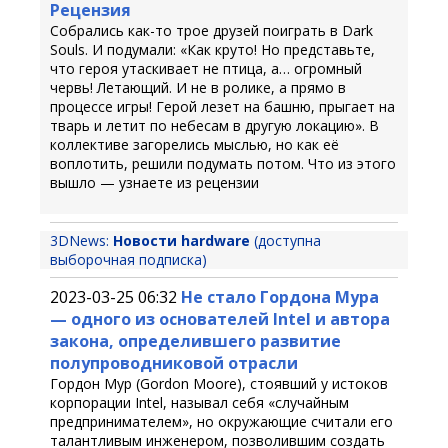
Рецензия
Собрались как-то трое друзей поиграть в Dark
Souls. И подумали: «Как круто! Но представьте,
что героя утаскивает не птица, а… огромный
червь! Летающий. И не в ролике, а прямо в
процессе игры! Герой лезет на башню, прыгает на
тварь и летит по небесам в другую локацию». В
коллективе загорелись мыслью, но как её
воплотить, решили подумать потом. Что из этого
вышло — узнаете из рецензии
3DNews:
Новости hardware
(доступна
выборочная подписка)
2023-03-25 06:32
Не стало Гордона Мура
— одного из основателей Intel и автора
закона, определившего развитие
полупроводниковой отрасли
Гордон Мур (Gordon Moore), стоявший у истоков
корпорации Intel, называл себя «случайным
предпринимателем», но окружающие считали его
талантливым инженером, позволившим создать