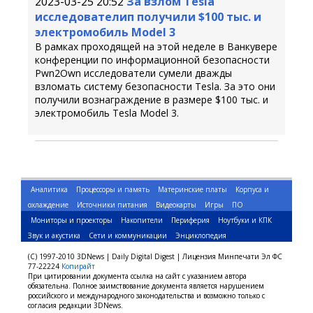
2023-03-25 20:52
За взлом Tesla
исследователип получили $100 тыс. и
электромобиль Model 3
В рамках проходящей на этой неделе в Ванкувере
конференции по информационной безопасности
Pwn2Own исследователи сумели дважды
взломать систему безопасности Tesla. За это они
получили вознаграждение в размере $100 тыс. и
электромобиль Tesla Model 3.
Аналитика
Процессоры и память
Материнские платы
Корпуса и
охлаждение
Источники питания
Видеокарты
Игры
ПО
Мониторы и проекторы
Накопители
Периферия
Ноутбуки и КПК
Звук и акустика
Сети и коммуникации
Энциклопедия
(C) 1997-2010 3DNews | Daily Digital Digest | Лицензия Минпечати Эл ФС
77-22224
Копирайт
При цитировании документа ссылка на сайт с указанием автора
обязательна. Полное заимствование документа является нарушением
российского и международного законодательства и возможно только с
согласия редакции 3DNews.