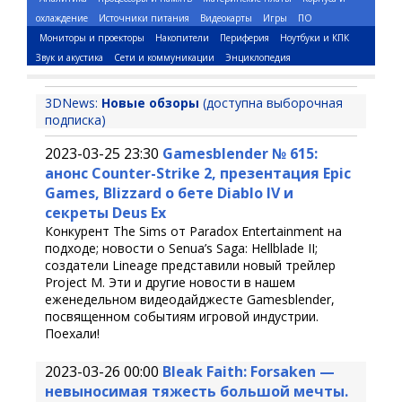
охлаждение
Источники питания
Видеокарты
Игры
ПО
Мониторы и проекторы
Накопители
Периферия
Ноутбуки и КПК
Звук и акустика
Сети и коммуникации
Энциклопедия
3DNews:
Новые обзоры
(доступна выборочная
подписка)
2023-03-25 23:30
Gamesblender № 615:
анонс Counter-Strike 2, презентация Epic
Games, Blizzard о бете Diablo IV и
секреты Deus Ex
Конкурент The Sims от Paradox Entertainment на
подходе; новости о Senua’s Saga: Hellblade II;
создатели Lineage представили новый трейлер
Project M. Эти и другие новости в нашем
еженедельном видеодайджесте Gamesblender,
посвященном событиям игровой индустрии.
Поехали!
2023-03-26 00:00
Bleak Faith: Forsaken —
невыносимая тяжесть большой мечты.