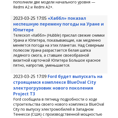
пополнили две модели начального уровня —
Redmi A2 и Redmi A2+.
2023-03-25 17:05
«Хаббл» показал
неспешную перемену погоды на Уране и
Юпитере
Телескоп «Хаббл» (Hubble) прислал свежие снимки
Урана и Юпитера, показывающие, как медленно
меняется погода на этих планетах. Над Северным
полюсом Урана разрастается белая шапка
ледяного смога, а ставшее своеобразной
визитной карточкой Юпитера Большое красное
пятно, напротив, уменьшается.
2023-03-25 17:09
Ford будет выпускать на
строящемся комплексе BlueOval City
электрогрузовик нового поколения
Project T3
Ford сообщила в пятницу подробности о ходе
строительства своего нового комплекса BlueOval
City по выпуску электромобилей в Западном
Теннесси (США) с производственной мощностью