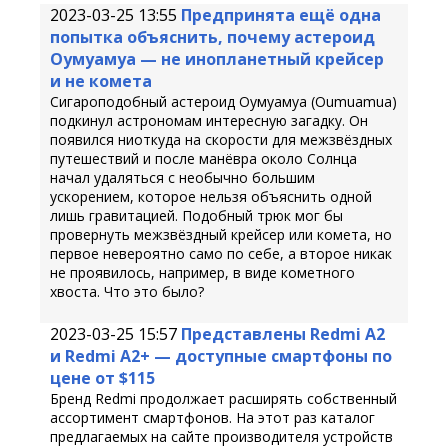
2023-03-25 13:55
Предпринята ещё одна
попытка объяснить, почему астероид
Оумуамуа — не инопланетный крейсер
и не комета
Сигароподобный астероид Оумуамуа (Oumuamua)
подкинул астрономам интересную загадку. Он
появился ниоткуда на скорости для межзвёздных
путешествий и после манёвра около Солнца
начал удаляться с необычно большим
ускорением, которое нельзя объяснить одной
лишь гравитацией. Подобный трюк мог бы
провернуть межзвёздный крейсер или комета, но
первое невероятно само по себе, а второе никак
не проявилось, например, в виде кометного
хвоста. Что это было?
2023-03-25 15:57
Представлены Redmi A2
и Redmi A2+ — доступные смартфоны по
цене от $115
Бренд Redmi продолжает расширять собственный
ассортимент смартфонов. На этот раз каталог
предлагаемых на сайте производителя устройств