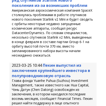
ряд спутников Starlink нового
поколения из-за возникших проблем
Американская аэрокосмическая компания SpaceX
столкнулась проблемами в работе спутников
нового поколения Starlink v2 Mini и будет сводить
с орбиты некоторые недавно запущенные
космические аппараты, сообщил ресурс
DatacenterDynamics. По словам специалистов,
несколько спутников Starlink v2 Mini, выведенных
в конце февраля в составе партии Group 6-1 на
орбиту высотой почти 370 км, вместо
запланированного набора высоты начали
неожиданно снижаться.
2023-03-25 10:44
Пекин выпустил из
заключения крупнейшего инвестора в
полупроводниковую отрасль
Глава фонда Yuanhe Puhua (Suzhou) Investment
Management, также известного как Hua Capital,
Чэнь Датун (Chen Datong) освобождён из
заключения, в котором находился последние
восемь месяцев, сообщает Financial Times. Пекин
решил найти поддержку в лице опытного