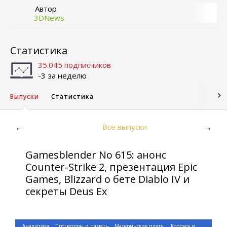
Автор
3DNews
Статистика
35.045 подписчиков
-3 за неделю
Выпуски
Статистика
Все выпуски
←
→
Gamesblender No 615: анонс
Counter-Strike 2, презентация Epic
Games, Blizzard о бете Diablo IV и
секреты Deus Ex
Аналитика
Процессоры и память
Материнские платы
Корпуса и