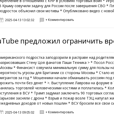
укрепление в отношениях с КНР в условиях торговых войн * Игро
В Крыму озвучили задачу для России после завершения СВО * П
подросток объяснил свои мотивы * Опубликовано видео с новой 
+ Комментировать
2025-04-13 13:02:32
uTube предложил ограничить вр
Американского подростка заподозрили в расправе над родителям
разрисовавших Стену Цоя фанатов Паши Техника > * Посол Рос
Москвы * Финансист озвучила минимальную сумму для пользы на
вероятность угрозы для Британии со стороны Москвы * Стало и
мигрантов за год * Мошенники начали обманывать россиян под 
прожить почти без денег * >. Выступление Лаврова на форуме 
занялась торговлей человеческими костями и поплатилась * Ко
вступления в ВСУ * Трамп задумал заключить 90 торговых согла
Харькове засняли с дрона * Взрыв и пожар возле ТЭЦ напугал ж
ежедневных доходов от новых пошлин * ВСУ бросили все свои сил
+ Комментировать
2025-04-13 09:05:02