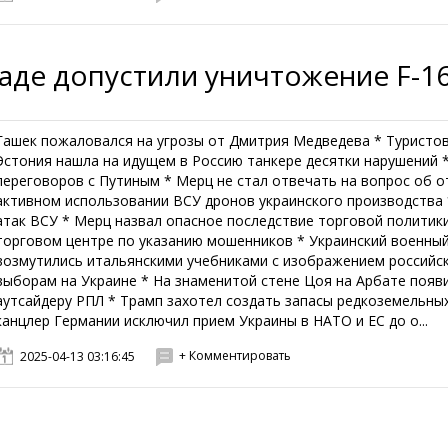
Раде допустили уничтожение F-1
Гашек пожаловался на угрозы от Дмитрия Медведева * Туристов 
Эстония нашла на идущем в Россию танкере десятки нарушений 
переговоров с Путиным * Мерц не стал отвечать на вопрос об о
активном использовании ВСУ дронов украинского производства *
атак ВСУ * Мерц назвал опасное последствие торговой политик
торговом центре по указанию мошенников * Украинский военный 
возмутились итальянскими учебниками с изображением российск
выборам на Украине * На знаменитой стене Цоя на Арбате появи
аутсайдеру РПЛ * Трамп захотел создать запасы редкоземельны
канцлер Германии исключил прием Украины в НАТО и ЕС до о...
+ Комментировать
2025-04-13 03:16:45