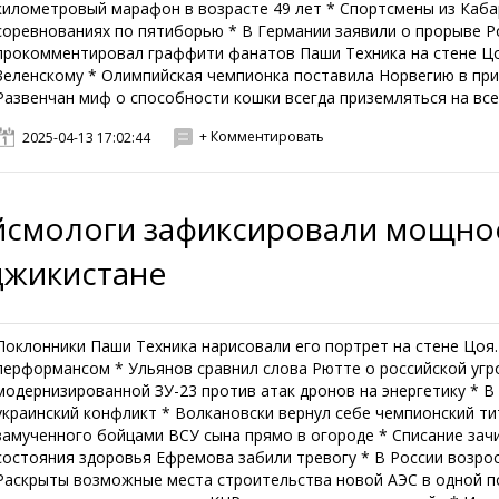
километровый марафон в возрасте 49 лет * Спортсмены из Каба
соревнованиях по пятиборью * В Германии заявили о прорыве Р
прокомментировал граффити фанатов Паши Техника на стене Цо
Зеленскому * Олимпийская чемпионка поставила Норвегию в при
Развенчан миф о способности кошки всегда приземляться на все 
+ Комментировать
2025-04-13 17:02:44
йсмологи зафиксировали мощное
джикистане
Поклонники Паши Техника нарисовали его портрет на стене Цоя.
перформансом * Ульянов сравнил слова Рютте о российской угр
модернизированной ЗУ-23 против атак дронов на энергетику * 
украинский конфликт * Волкановски вернул себе чемпионский ти
замученного бойцами ВСУ сына прямо в огороде * Списание зач
состояния здоровья Ефремова забили тревогу * В России возро
Раскрыты возможные места строительства новой АЭС в одной по