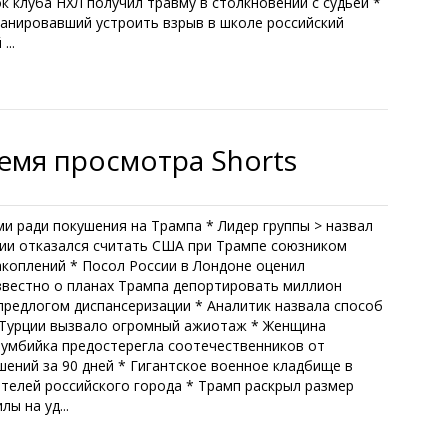
к клуба НХЛ получил травму в столкновении с судьей *
ланировавший устроить взрыв в школе российский
...
емя просмотра Shorts
и ради покушения на Трампа * Лидер группы > назвал
сии отказался считать США при Трампе союзником
коплений * Посол России в Лондоне оценил
звестно о планах Трампа депортировать миллион
предлогом диспансеризации * Аналитик назвала способ
в Турции вызвало огромный ажиотаж * Женщина
лумбийка предостерегла соотечественников от
шений за 90 дней * Гигантское военное кладбище в
ителей российского города * Трамп раскрыл размер
ы на уд...