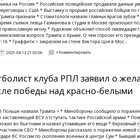
рынка на Россию * Российские полицейские продавали данные у
переговоры с США * Выставку о прорыве российских бойцов по г
Трампа признали * Стоматологи назвали главных врагов зубов 
время съемок певца Газманова в студии в Москве произошел п
II православную икону * Художник объяснил способ ликвидации 
невежливом вопросе Трампа о Крыме. О чем спросил его презид
F-16 * Граффити > закрасили на стене Виктора Цоя в Мос...
+ Комментировать
2025-04-13 21:03:06
болист клуба РПЛ заявил о жела
сле победы над красно-белыми
В Польше назвали Трампа > * Минобороны сообщило о поражени
о заставляющей ВСУ отступать тактике Российской армии * Поя
пожил во Вьетнаме и назвал утомившие его вещи * Верховный с
участников СВО * Минобороны рассказало о поражении живой си
ударе ВС России по скоплению военных в центре Сум * Бывший 