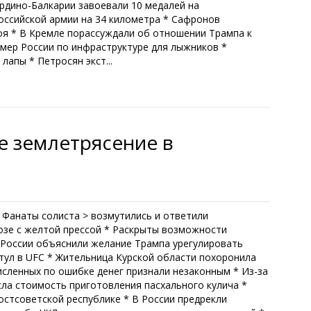
рдино-Балкарии завоевали 10 медалей на
оссийской армии на 34 километра * Сафронов
я * В Кремле порассуждали об отношении Трампа к
мер России по инфраструктуре для лыжников *
лапы * Петросян экст...
 землетрясение в
 Фанаты солиста > возмутились и ответили
озе с желтой прессой * Раскрыты возможности
В России объяснили желание Трампа урегулировать
тул в UFC * Жительница Курской области похоронила
исленных по ошибке денег признали незаконным * Из-за
сла стоимость приготовления пасхального кулича *
стсоветской республике * В России предрекли