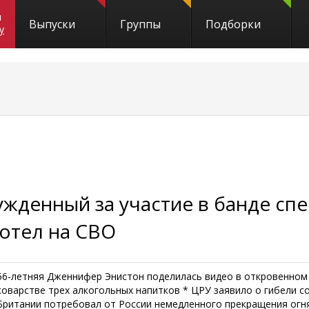
и
Выпуски
Группы
Подборки
y
ужденный за участие в банде сп
хотел на СВО
56-летняя Дженнифер Энистон поделилась видео в откровенном 
коварстве трех алкогольных напитков * ЦРУ заявило о гибели с
Британии потребовал от России немедленного прекращения огн