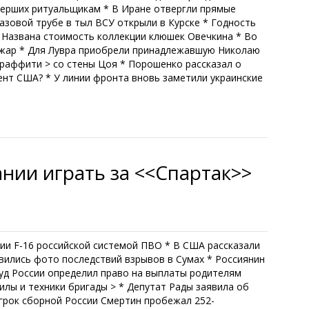
мерших ритуальщикам * В Иране отвергли прямые
азовой трубе в тыл ВСУ открыли в Курске * Годность
* Названа стоимость коллекции клюшек Овечкина * Во
ожар * Для Лувра приобрели принадлежавшую Николаю
граффити > со стены Цоя * Порошенко рассказал о
ент США? * У линии фронта вновь заметили украинские
нии играть за <<Спартак>>
и F-16 российской системой ПВО * В США рассказали
вились фото последствий взрывов в Сумах * Россиянин
уд России определил право на выплаты родителям
лы и техники бригады > * Депутат Рады заявила об
игрок сборной России Смертин пробежал 252-