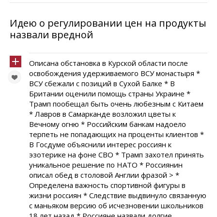
Идею о регулировании цен на продукты
назвали вредной
Описана обстановка в Курской области после
освобождения удерживаемого ВСУ монастыря *
ВСУ сбежали с позиций в Сухой Балке * В
Британии оценили помощь страны Украине *
Трамп пообещал быть очень любезным с Китаем
* Лавров в Самарканде возложил цветы к
Вечному огню * Российским банкам надоело
терпеть не попадающих на проценты клиентов *
В Госдуме объяснили интерес россиян к
эзотерике на фоне СВО * Трамп захотел принять
уникальное решение по НАТО * Россиянин
описал обед в столовой Англии фразой > *
Определена важность спортивной фигуры в
жизни россиян * Следствие выдвинуло связанную
с маньяком версию об исчезновении школьников
18 лет назад * Россияне назвали долгие