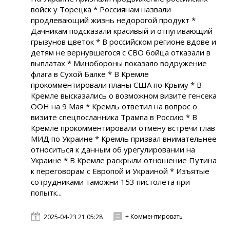
войск у Торецка * Россиянам назвали
продлевающий жизнь недорогой продукт *
Дачникам подсказали красивый и отпугивающий
грызунов цветок * В российском регионе вдове и
детям не вернувшегося с СВО бойца отказали в
выплатах * Минобороны показало водружение
флага в Сухой Балке * В Кремле
прокомментировали планы США по Крыму * В
Кремле высказались о возможном визите генсека
ООН на 9 Мая * Кремль ответил на вопрос о
визите спецпосланника Трампа в Россию * В
Кремле прокомментировали отмену встречи глав
МИД по Украине * Кремль призвал внимательнее
относиться к данным об урегулировании на
Украине * В Кремле раскрыли отношение Путина
к переговорам с Европой и Украиной * Изъятые
сотрудниками таможни 153 пистолета при
попытк...
+ Комментировать
2025-04-23 21:05:28