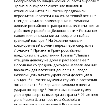
боеприпасов во Владимирской области выросло *
Трамп анонсировал снижение пошлин в
отношении Китая * В России предложили
пересчитать платежи ЖКХ из-за теплой весны *
Стендап-комиков Комиссаренко и Романова
лишили российского гражданства. ФСБ считает их
действия угрозой нацбезопасности * Россиянам
напомнили о наказании за просроченный за
границей паспорт * На Украине назвали
красноречивый момент перед переговорами в
Лондоне * Признать Крым российским
предложил спецпосланник Трампа * Львица
утащила девочку из дома и растерзала ее *
Россиянам со средним доходом назвали лучшие
варианты для вложения денег * На Западе
назвали цель визита украинской делегации в
Лондон * В России мужчина случайно застрелил
зятя на охоте * В Харькове заявили о шести
ударах по городу * Россиянам назвали сумму
долга для запрета выезда из страны * 21-летняя
дочь Чарли Шина посетила Coachella в
оголяющем грудь наряде * Россиянам...