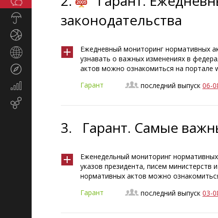
2.
Гарант. Ежеднев
Общество
СМИ
законодательства
Прогноз
погоды
Спорт
Ежедневный мониторинг нормативных акт
Страны
узнавать о важных изменениях в федера
и
актов можно ознакомиться на портале w
Туризм
регионы
Гарант
последний выпуск
06-0
Экономика
и
Email-маркетинг
финансы
3.
Гарант. Самые важ
Еженедельный мониторинг нормативных 
указов президента, писем министерств 
нормативных актов можно ознакомиться 
Гарант
последний выпуск
03-0