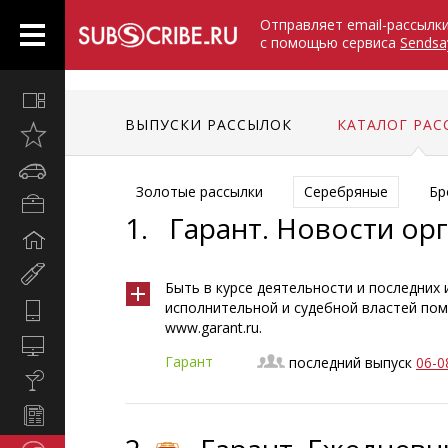
Отправляет email-рассылк
с помощью сервиса
Sendsa
Все
вместе
ВЫПУСКИ РАССЫЛОК
КАТАЛОГ РАС
Открыто
недавно
Автомобили
Золотые рассылки
Серебряные
Бр
Бизнес
1.
Гарант. Новости ор
и
Дом
карьера
и
Мир
семья
Быть в курсе деятельности и последних
женщины
исполнительной и судебной властей пом
Hi-
www.garant.ru.
Tech
Компьютеры
Гарант
последний выпуск
06-0
и
Культура,
интернет
стиль
Новости
жизни
и