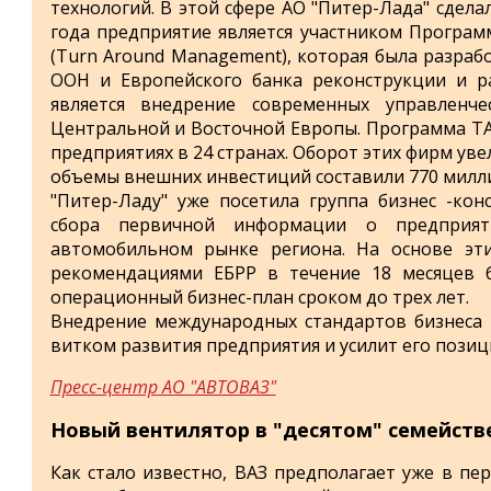
технологий. В этой сфере АО "Питер-Лада" сдела
года предприятие является участником Програ
(Turn Around Management), которая была разра
ООН и Европейского банка реконструкции и ра
является внедрение современных управленче
Центральной и Восточной Европы. Программа TA
предприятиях в 24 странах. Оборот этих фирм уве
объемы внешних инвестиций составили 770 милл
"Питер-Ладу" уже посетила группа бизнес -кон
сбора первичной информации о предприят
автомобильном рынке региона. На основе эт
рекомендациями ЕБРР в течение 18 месяцев б
операционный бизнес-план сроком до трех лет.
Внедрение международных стандартов бизнеса 
витком развития предприятия и усилит его позиц
Пресс-центр АО "АВТОВАЗ"
Новый вентилятор в "десятом" семейств
Как стало известно, ВАЗ предполагает уже в пе