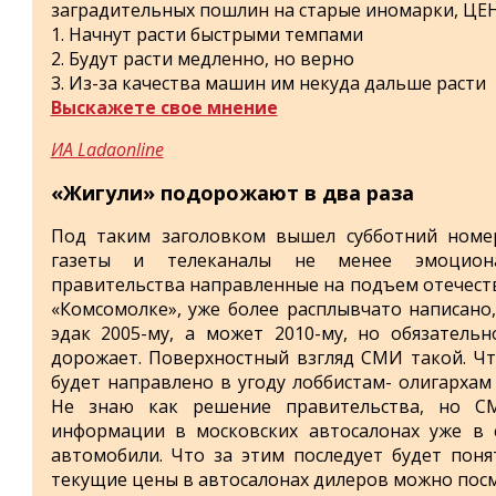
заградительных пошлин на старые иномарки, ЦЕН
1. Начнут расти быстрыми темпами
2. Будут расти медленно, но верно
3. Из-за качества машин им некуда дальше расти
Выскажете свое мнение
ИА Ladaonline
«Жигули» подорожают в два раза
Под таким заголовком вышел субботний номе
газеты и телеканалы не менее эмоцион
правительства направленные на подъем отечеств
«Комсомолке», уже более расплывчато написано,
эдак 2005-му, а может 2010-му, но обязатель
дорожает. Поверхностный взгляд СМИ такой. Чт
будет направлено в угоду лоббистам- олигархам
Не знаю как решение правительства, но С
информации в московских автосалонах уже в с
автомобили. Что за этим последует будет поня
текущие цены в автосалонах дилеров можно по