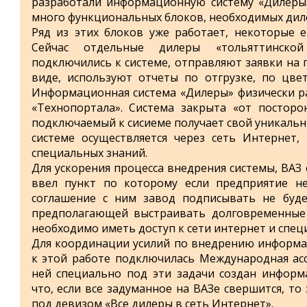
разработали информационную систему «Дилеры»
много функциональных блоков, необходимых дил
Ряд из этих блоков уже работает, некоторые е
Сейчас отдельные дилеры «тольяттинско
подключились к системе, отправляют заявки на
виде, используют отчеты по отгрузке, по цве
Информационная система «Дилеры» физически ра
«Технопортала». Система закрыта «от посторо
подключаемый к сисиеме получает свой уникальн
системе осуществляется через сеть Интернет,
специальных знаний.
Для ускорения процесса внедрения системы, ВАЗ 
ввел пункт по которому если предприятие н
соглашение с ним завод подписывать не буде
предполагающей выстраивать долговременные
необходимо иметь доступ к сети интернет и специ
Для координации усилий по внедрению информа
к этой работе подключилась Международная ас
ней специально под эти задачи создан информ
что, если все задуманное на ВАЗе свершится, то
под девизом «Все дилеры в сеть Интернет».