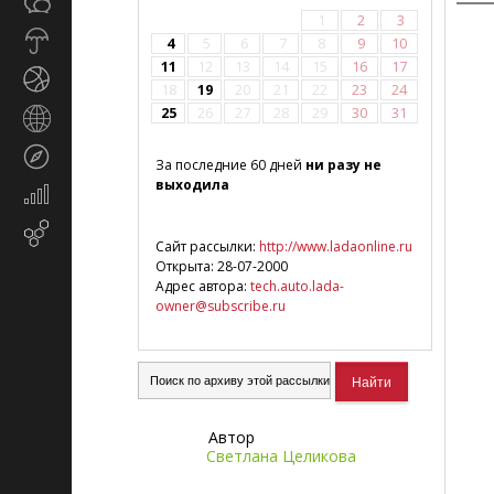
Общество
СМИ
1
2
3
Прогноз
4
5
6
7
8
9
10
погоды
11
12
13
14
15
16
17
Спорт
18
19
20
21
22
23
24
25
26
27
28
29
30
31
Страны
и
Туризм
регионы
За последние 60 дней
ни разу не
выходила
Экономика
и
Email-
финансы
Сайт рассылки:
http://www.ladaonline.ru
маркетинг
Открыта: 28-07-2000
Адрес автора:
tech.auto.lada-
owner@subscribe.ru
Автор
Светлана Целикова