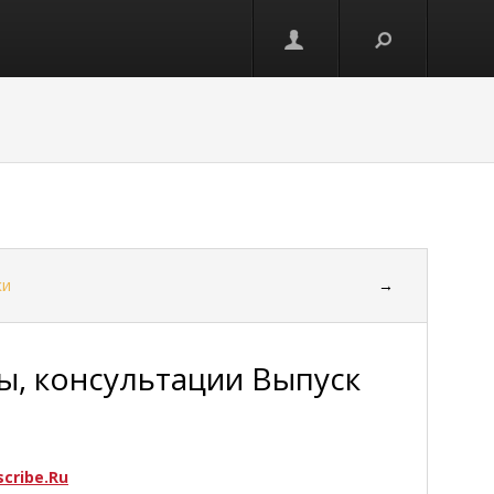
ки
→
ы, консультации Выпуск
scribe.Ru