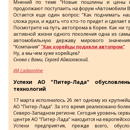
Мнений по теме "Новые пошлины и цены н
продолжают поступаить на форум «Автомобили 
Остается еще один вопрос: "Как поднимать на
сложа руки, и ждать что кто-то придет и сделает в
Посмотрите на путь автопрома в Корее. Как ни тр
активной жизни одного поколения одна из самы
автомобильную державу мирового значения
"Компания"
"Как корейцы подняли автопром"
Ну, а мы чем хуже корейцев?
Снова с Вами, Сергей Айвазовский.
ИА Ladaonline
Успехи АО "Питер-Лада" обусловлен
технологий
17 марта исполнилось 26 лет одному из крупне
АО "Питер-Лада". За это время реализовано боле
Северо-Западном регионе. Сегодня уровень серви
центре АО "Питер-Лада" находится на европейско
Успехи предприятия, прежде всего, обусло