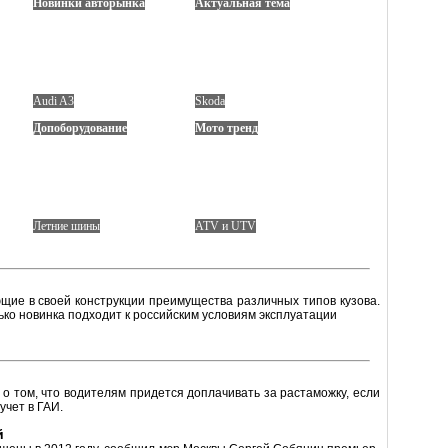
Новинки авторынка
Актуальная тема
Audi A3
Skoda
Допоборудование
Мото тренд
Летние шины
ATV и UTV
щие в своей конструкции преимущества различных типов кузова.
лько новинка подходит к российским условиям эксплуатации
том, что водителям придется доплачивать за растаможку, если
учет в ГАИ.
й