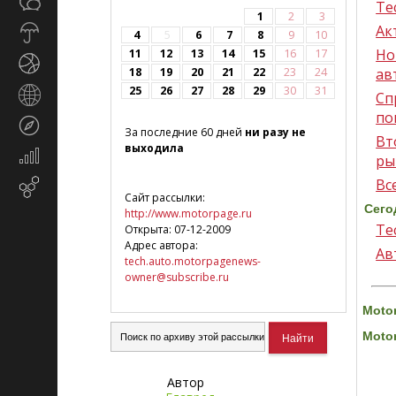
Общество
СМИ
Те
1
2
3
Ак
Прогноз
4
5
6
7
8
9
10
погоды
Но
11
12
13
14
15
16
17
Спорт
18
19
20
21
22
23
24
ав
25
26
27
28
29
30
31
Страны
Сп
и
по
Туризм
регионы
За последние 60 дней
ни разу не
Вт
выходила
Экономика
ры
и
Вс
Email-
финансы
Сайт рассылки:
маркетинг
Сего
http://www.motorpage.ru
Те
Открыта: 07-12-2009
Адрес автора:
Ав
tech.auto.motorpagenews-
owner@subscribe.ru
Moto
Moto
Автор