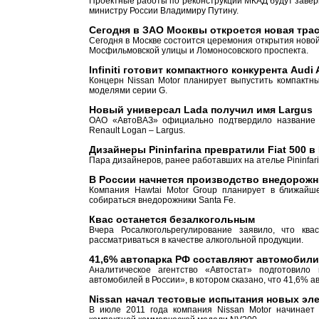
Проектные работы по реконструкции МКАД будут завер
министру России Владимиру Путину.
Сегодня в ЗАО Москвы откроется новая тра
Сегодня в Москве состоится церемония открытия новой
Мосфильмовской улицы и Ломоносовского проспекта.
Infiniti готовит компактного конкурента Audi
Концерн Nissan Motor планирует выпустить компактны
моделями серии G.
Новый универсал Lada получил имя Largus
ОАО «АвтоВАЗ» официально подтвердило название с
Renault Logan – Largus.
Дизайнеры Pininfarina превратили Fiat 500 в 
Пара дизайнеров, ранее работавших на ателье Pininfar
В России начнется производство внедорожн
Компания Hawtai Motor Group планирует в ближайше
собираться внедорожники Santa Fe.
Квас останется безалкогольным
Вчера Росалкогольрегулирование заявило, что кв
рассматриваться в качестве алкогольной продукции.
41,6% автопарка РФ составляют автомобили
Аналитическое агентство «Автостат» подготовило
автомобилей в России», в котором сказано, что 41,6% 
Nissan начал тестовые испытания новых эл
В июле 2011 года компания Nissan Motor начинает 