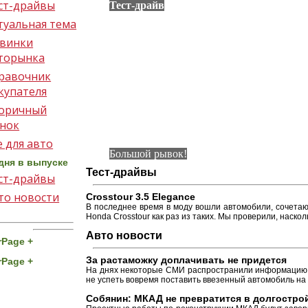
ст-драйвы
Тест-драйв
туальная тема
винки
торынка
равочник
купателя
оричный
нок
е для авто
Большой рывок!
дня в выпуске
Тест-драйвы
ст-драйвы
то новости
Crosstour 3.5 Elegance
В последнее время в моду вошли автомобили, сочетаю
Honda Crosstour как раз из таких. Мы проверили, наско
Авто новости
rPage +
За растаможку доплачивать не придется
rPage +
На днях некоторые СМИ распространили информацию о 
не успеть вовремя поставить ввезенный автомобиль на 
Собянин: МКАД не превратится в долгостро