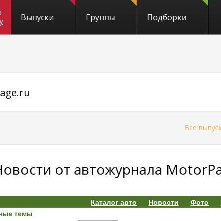
и
Выпуски
Группы
Подборки
y
age.ru
←
Все выпус
Новости от автожурнала MotorPag
Каталог авто
Новости
Фото
ные темы