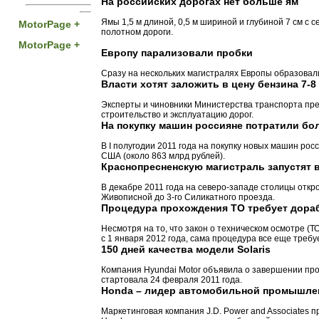
На российских дорогах нет больше ям
Ямы 1,5 м длиной, 0,5 м шириной и глубиной 7 см с
MotorPage +
полотном дороги.
MotorPage +
Европу парализовали пробки
Сразу на нескольких магистралях Европы образовал
Власти хотят заложить в цену бензина 7-
Эксперты и чиновники Министерства транспорта пр
строительство и эксплуатацию дорог.
На покупку машин россияне потратили бо
В I полугодии 2011 года на покупку новых машин ро
США (около 863 млрд рублей).
Краснопресненскую магистраль запустят 
В декабре 2011 года на северо-западе столицы откр
Живописной до 3-го Силикатного проезда.
Процедура прохождения ТО требует дора
Несмотря на то, что закон о техническом осмотре (Т
с 1 января 2012 года, сама процедура все еще требу
150 дней качества модели Solaris
Компания Hyundai Motor объявила о завершении прог
стартовала 24 февраля 2011 года.
Honda – лидер автомобильной промышле
Маркетинговая компания J.D. Power and Associates п