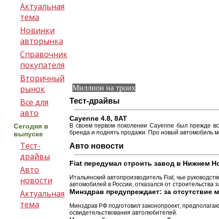
Актуальная
тема
Новинки
авторынка
Справочник
покупателя
Вторичный
рынок
Миллион на троих
Все для
Тест-драйвы
авто
Cayenne 4.8, 8АТ
Сегодня в
В своем первом поколении Cayenne был прежде вс
бренда и поднять продажи. Про новый автомобиль мо
выпуске
Тест-
Авто новости
драйвы
Fiat передумал строить завод в Нижнем 
Авто
Итальянский автопроизводитель Fiat, чье руководст
новости
автомобилей в России, отказался от строительства 
Минздрав предупреждает: за отсутствие 
Актуальная
тема
Минздрав РФ подготовил законопроект, предполага
освидетельствования автолюбителей.