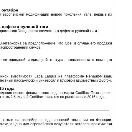
в октябре
и европейской модификации нового поколения Yaris, первые из
а дефекта рулевой тяги
орожников Dodge из-за возможного дефекта рулевой тяги.
интеркорна за предположение, что Opel в случае его продажи
распространении слухов.
и
 светодиодной индикацией контура, выполненных с помощью
ной вместимости Lada Largus на платформе Renault-Nissan.
 местный пассажирский универсал и грузовой двухместный фургон.
15 года
здания нового флагманского седана марки Cadillac. Пока проект
 самый большой Cadillac появится на рынке после 2015 года.
is встало на конвейер завода японской компании во Франции.
гаче, а цена для европейского покупателя осталась практически