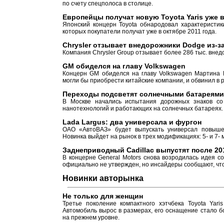
по счету спецполоса в столице.
Европейцы получат новую Toyota Yaris уже 
Японский концерн Toyota обнародовал характеристик
которых покупатели получат уже в октябре 2011 года.
Chrysler отзывает внедорожники Dodge из-з
Компания Chrysler Group отзывает более 286 тыс. внед
GM обиделся на главу Volkswagen
Концерн GM обиделся на главу Volkswagen Мартина В
могли бы приобрести китайские компании, и обвинил в 
Переходы подсветят солнечными батареям
В Москве начались испытания дорожных знаков со
нанотехнологий и работающих на солнечных батареях.
Lada Largus: два универсала и фургон
ОАО «АвтоВАЗ» будет выпускать универсал повышен
Новинка выйдет на рынок в трех модификациях: 5- и 7-
Заднеприводный Cadillac выпустят после 20
В концерне General Motors снова возродилась идея со
официально не утвержден, но инсайдеры сообщают, что
Новинки авторынка
Не только для женщин
Третье поколение компактного хэтчбека Toyota Yar
Автомобиль вырос в размерах, его оснащение стало бо
на прежнем уровне.