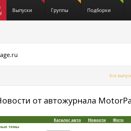
и
Выпуски
Группы
Подборки
y
age.ru
←
Все выпус
Новости от автожурнала MotorPag
Каталог авто
Новости
Фото
ные темы