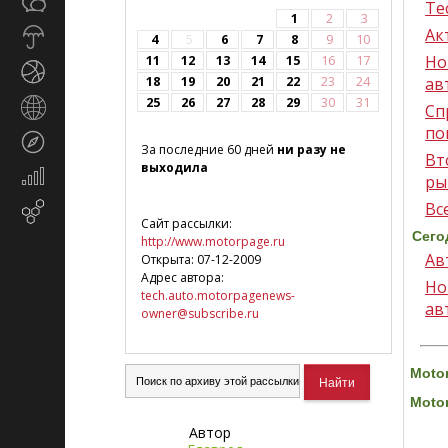
Общество
СМИ
Те
1
2
3
Ак
Прогноз
4
5
6
7
8
9
10
погоды
Но
11
12
13
14
15
16
17
Спорт
18
19
20
21
22
23
24
ав
25
26
27
28
29
30
31
Страны
Сп
и
по
Туризм
регионы
За последние 60 дней
ни разу не
Вт
выходила
Экономика
ры
и
Вс
Email-
финансы
Сайт рассылки:
маркетинг
Сего
http://www.motorpage.ru
Ав
Открыта: 07-12-2009
Адрес автора:
Но
tech.auto.motorpagenews-
ав
owner@subscribe.ru
Moto
Moto
Автор