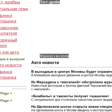
ст-драйвы
Тест-драйв
туальная тема
винки
торынка
равочник
купателя
оричный
нок
е для авто
Француз во всем
дня в выпуске
Авто новости
то новости
винки
В выходные в центре Москвы будет ограни
В ближайшие выходные движение в центре Москвы будет
торынка
Из Мерседеса с «мигалкой» обстреляли жур
Известный фотограф и блоггер Дмитрий Терновский вч
с «мигалкой».
rPage +
«Бомбилы» и таксисты получат «шашечки»
С сегодняшнего дня столичным таксистам начнут выдав
rPage +
На Щелковском шоссе открыта новая спецп
На Щелковском шоссе в Москве введена в эксплуатаци