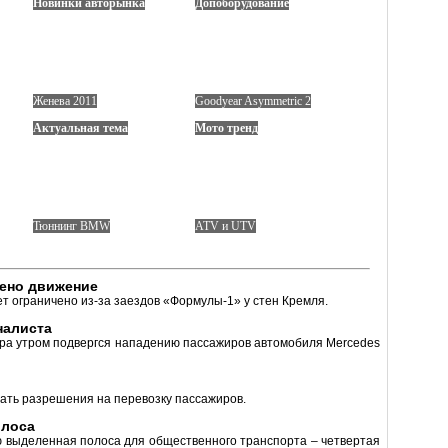
Новинки авторынка
Допоборудование
Женева 2011
Goodyear Asymmetric 2
Актуальная тема
Мото тренд
Тюннинг BMW
ATV и UTV
чено движение
 ограничено из-за заездов «Формулы-1» у стен Кремля.
налиста
ера утром подвергся нападению пассажиров автомобиля Mercedes
ать разрешения на перевозку пассажиров.
олоса
ю выделенная полоса для общественного транспорта – четвертая