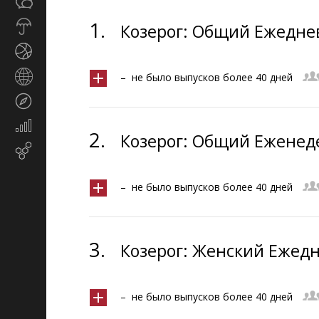
Общество
СМИ
1.
Прогноз
Козерог: Общий Ежеднев
погоды
Спорт
Страны
– не было выпусков более 40 дней
и
Туризм
регионы
Экономика
2.
Козерог: Общий Еженеде
и
Email-маркетинг
финансы
– не было выпусков более 40 дней
3.
Козерог: Женский Ежедн
– не было выпусков более 40 дней