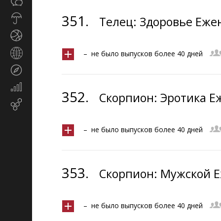
Общество
СМИ
351.
Прогноз
Телец: Здоровье Еже
погоды
Спорт
Страны
– не было выпусков более 40 дней
и
Туризм
регионы
Экономика
352.
Скорпион: Эротика Е
и
Email-маркетинг
финансы
– не было выпусков более 40 дней
353.
Скорпион: Мужской Е
– не было выпусков более 40 дней