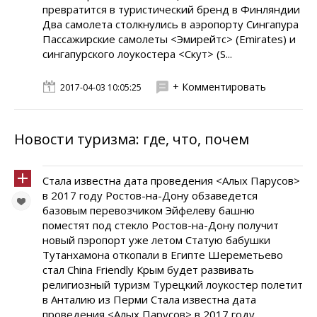
превратится в туристический бренд в Финляндии
Два самолета столкнулись в аэропорту Сингапура
Пассажирские самолеты <Эмирейтс> (Emirates) и
сингапурского лоукостера <Скут> (S...
+ Комментировать
2017-04-03 10:05:25
Новости туризма: где, что, почем
Стала известна дата проведения <Алых Парусов>
в 2017 году Ростов-на-Дону обзаведется
базовым перевозчиком Эйфелеву башню
поместят под стекло Ростов-на-Дону получит
новый пэропорт уже летом Статую бабушки
Тутанхамона откопали в Египте Шереметьево
стал China Friendly Крым будет развивать
религиозный туризм Турецкий лоукостер полетит
в Анталию из Перми Стала известна дата
проведения <Алых Парусов> в 2017 году