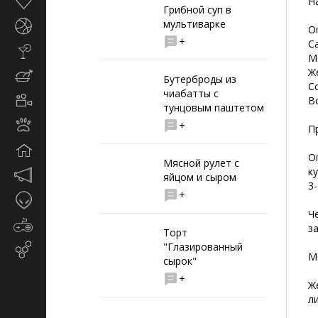
Здоровье
Н
Грибной суп в
мультиварке
Спорт
О
+
С
Стиль
М
жизни
Ж
Кулинария
Бутерброды из
Со
чиабатты с
Кино
Во
тунцовым паштетом
и
Животные
+
TV
П
Дом
О
Мясной рулет с
к
Маркетинг
яйцом и сыром
3
и
+
Таинственное
реклама
Ч
Игры
з
Торт
"Глазированный
Email-
М
сырок"
маркетинг
+
Ж
л