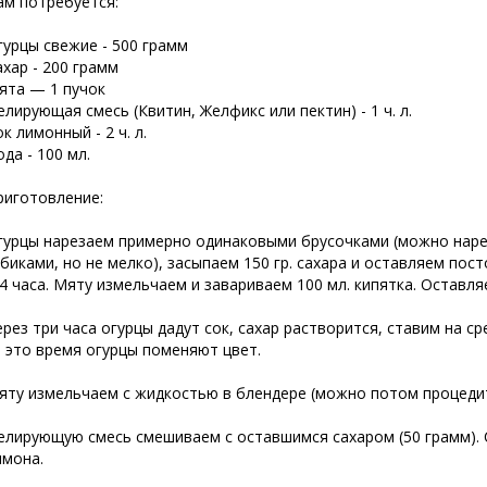
ам потребуется:
гурцы свежие - 500 грамм
ахар - 200 грамм
ята — 1 пучок
елирующая смесь (Квитин, Желфикс или пектин) - 1 ч. л.
к лимонный - 2 ч. л.
да - 100 мл.
риготовление:
гурцы нарезаем примерно одинаковыми
брусочками (можно нар
убиками, но не мелко), засыпаем 150 гр. сахара и оставляем пос
-4 часа. Мяту измельчаем и завариваем 100 мл. кипятка. Оставля
ерез три часа огурцы дадут сок, сахар растворится, ставим на с
а это время огурцы поменяют цвет.
яту измельчаем с жидкостью в блендере (можно потом процедить
елирующую смесь смешиваем с оставшимся сахаром (50 грамм). 
имона.