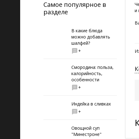
Самое популярное в
Ч
и
разделе
В
В какие блюда
можно добавлять
шалфей?
+
И
Смородина: польза,
К
калорийность,
особенности
+
Индейка в сливках
+
Овощной суп
"Минестроне"