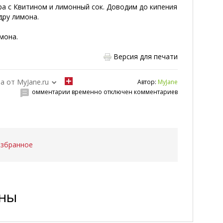
ара с Квитином и лимонный сок. Доводим до кипения
дру лимона.
мона.
Версия для печати
а от MyJane.ru
Автор:
MyJane
омментарии временно отключен комментариев
избранное
ены