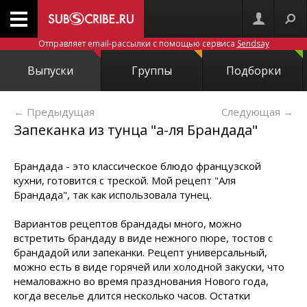
Отправляет email-рассылки с помощью сервиса
Sendsay
Выпуски
Группы
Подборки
← Предыдущая
Следующая
→
Запеканка из тунца "а-ля Брандада"
Брандада - это классическое блюдо французской
кухни, готовится с треской. Мой рецепт "Аля
Брандада", так как использовала тунец.
Вариантов рецептов брандады много, можно
встретить брандаду в виде нежного пюре, тостов с
брандадой или запеканки. Рецепт универсальный,
можно есть в виде горячей или холодной закуски, что
немаловажно во время празднования Нового года,
когда веселье длится несколько часов. Остатки