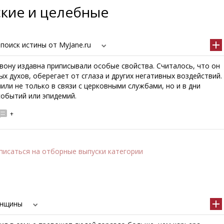
ские и целебные
 поиск истины от MyJane.ru
вону издавна приписывали особые свойства. Считалось, что он
х духов, оберегает от сглаза и других негативных воздействий.
или не только в связи с церковными службами, но и в дни
событий или эпидемий.
+
писаться
на отборные выпуски категории
енщины