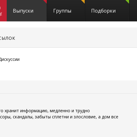
и
Выпуски
Группы
Подборки
y
СЫЛОК
Дискуссии
лго хранит информацию, медленно и трудно
оры, скандалы, забыты сплетни и злословие, а дом все