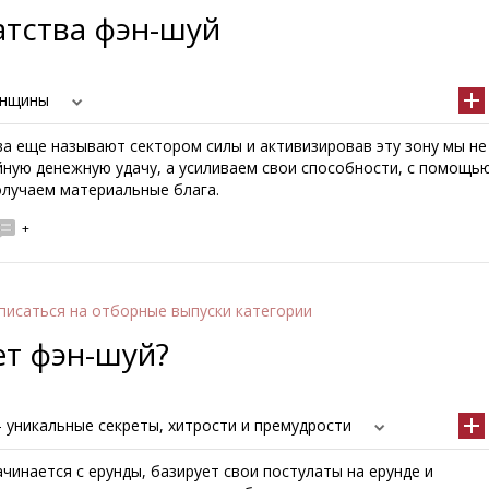
атства фэн-шуй
енщины
ва еще называют сектором силы и активизировав эту зону мы не
йную денежную удачу, а усиливаем свои способности, с помощь
олучаем материальные блага.
+
писаться
на отборные выпуски категории
ет фэн-шуй?
 уникальные секреты, хитрости и премудрости
ачинается с ерунды, базирует свои постулаты на ерунде и