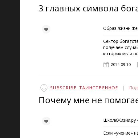
3 главных символа бог
Образ Жизни Ж
Сектор богатст
получаем случа
которых мы и п
2014-09-10
SUBSCRIBE. ТАИНСТВЕННОЕ
|
Под
Почему мне не помога
ШколаЖизни.ру -
Если «учение» н