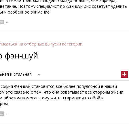
я в семье тревожат людей гораздо больше, чем карьера,
ветание. Поэтому специалист по фэн-шуй Эйс советует уделить
льни особенное внимание.
+
писаться
на отборные выпуски категории
о фэн-шуй
ьная и стильная
софия Фен шуй становится все более популярной в нашей
ом это связано с тем, что она охватывает все стороны жизни
м образом помогает ему жить в гармонии с собой и
ром.
+