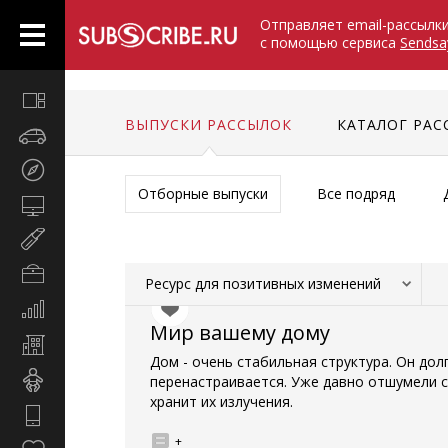
Отправляет email-рассылк
с помощью сервиса
Sendsa
Все
вместе
ВЫПУСКИ РАССЫЛОК
КАТАЛОГ РАС
Авто
Туризм
Отборные выпуски
Все подряд
Компьютеры
Мир
женщины
Бизнес
Ресурс для позитивных изменений
и
Экономика
карьера
Мир вашему дому
и
Недвижимость
финансы
Дом - очень стабильная структура. Он до
Дети
перенастраивается. Уже давно отшумели сс
хранит их излучения.
Hi-
Tech
+