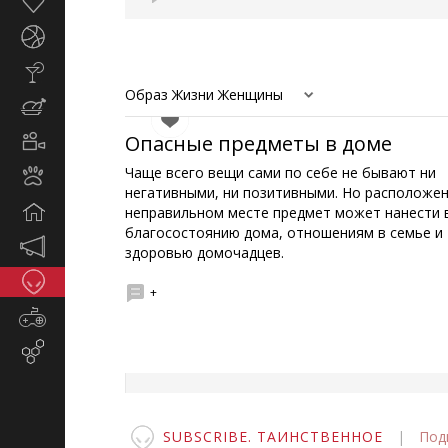
Здоровье
Спорт
Стиль
жизни
Образ Жизни Женщины
Кулинария
Опасные предметы в доме
Кино
и
Чаще всего вещи сами по себе не бывают ни
Животные
TV
негативными, ни позитивными. Но расположе
Дом
неправильном месте предмет может нанести 
благосостоянию дома, отношениям в семье и
Маркетинг
здоровью домочадцев.
и
Таинственное
реклама
+
Игры
Email-
маркетинг
SUBSCRIBE. ТАИНСТВЕННОЕ
|
Под