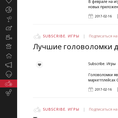
Здоровье
В феврале на и
новых приложен
Спорт
2017-02-16
Стиль
жизни
Кулинария
SUBSCRIBE. ИГРЫ
|
Подписаться
на
Кино
и
Лучшие головоломки 
Животные
TV
Дом
Subscribe. Игры
Маркетинг
и
Таинственное
Головоломки яв
реклама
маркетплейсах G
Игры
2017-02-16
Email-
маркетинг
SUBSCRIBE. ИГРЫ
|
Подписаться
на