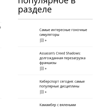
популярное в
разделе
ю
Самые интересные гоночные
симуляторы
+
Assassin’s Creed Shadows:
долгожданная перезагрузка
франшизы
+
Киберспорт сегодня: самые
популярные дисциплины
+
Камамбер с вялеными