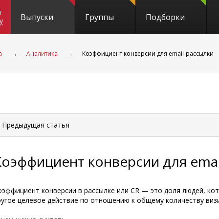
и
Выпуски
Группы
Подборки
y
а
→
Аналитика
→
Коэффициент конверсии для email-рассылки
 Предыдущая
статья
Коэффициент конверсии для emai
оэффициент конверсии в рассылке или CR — это доля людей, ко
ругое целевое действие по отношению к общему количеству виз