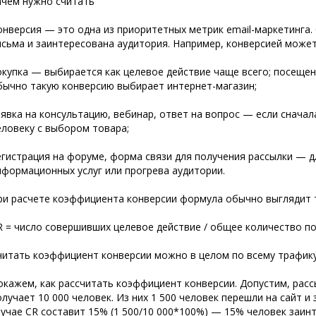
ачем нужно считать
онверсия — это одна из приоритетных метрик email-маркетинга.
исьма и заинтересована аудитория. Например, конверсией может
окупка — выбирается как целевое действие чаще всего; посещен
бычно такую конверсию выбирает интернет-магазин;
аявка на консультацию, вебинар, ответ на вопрос — если снача
еловеку с выбором товара;
егистрация на
форуме, форма связи для получения рассылки — д
нформационных услуг или прогрева аудитории.
ри расчете коэффициента конверсии формула обычно выглядит 
R = число совершивших целевое действие / общее количество п
читать коэффициент конверсии можно в целом по всему трафику
окажем, как рассчитать коэффициент конверсии. Допустим, расс
олучает 10 000 человек. Из них 1 500 человек перешли на сайт и
лучае CR составит 15% (1 500/10 000*100%) — 15% человек заин