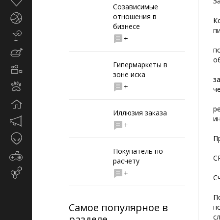
Здоровье
З
Созависимые
отношения в
Спорт
К
бизнесе
п
Стиль
+
жизни
п
Кулинария
о
Гипермаркеты в
Кино
зоне иска
и
з
Животные
+
TV
ч
Дом
р
Иллюзия заказа
и
Маркетинг
+
и
Таинственное
П
реклама
Покупатель по
Игры
C
расчету
Email-
+
С
маркетинг
П
Самое популярное в
п
с
разделе