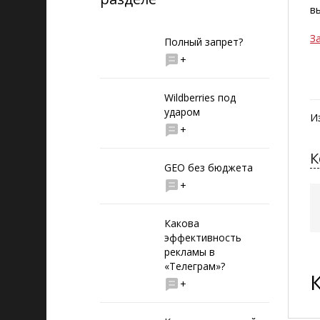
в
З
Полный запрет?
+
Wildberries под
ударом
И
+
К
GEO без бюджета
+
Какова
эффективность
рекламы в
«Телеграм»?
+