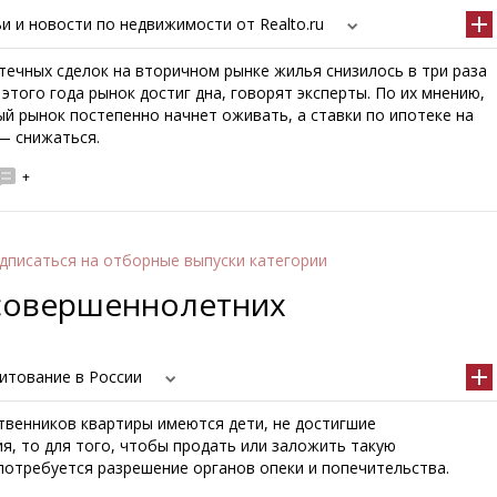
и и новости по недвижимости от Realto.ru
течных сделок на вторичном рынке жилья снизилось в три раза
е этого года рынок достиг дна, говорят эксперты. По их мнению,
й рынок постепенно начнет оживать, а ставки по ипотеке на
— снижаться.
+
дписаться
на отборные выпуски категории
есовершеннолетних
итование в России
твенников квартиры имеются дети, не достигшие
я, то для того, чтобы продать или заложить такую
потребуется разрешение органов опеки и попечительства.