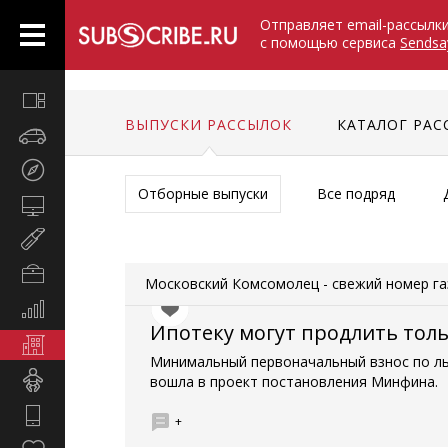
Отправляет email-рассылк
с помощью сервиса
Sendsa
Все
вместе
ВЫПУСКИ РАССЫЛОК
КАТАЛОГ РАС
Авто
Туризм
Отборные выпуски
Все подряд
Компьютеры
Мир
женщины
Бизнес
Московский Комсомолец - свежий номер г
и
Экономика
карьера
Ипотеку могут продлить тол
и
Недвижимость
финансы
Минимальный первоначальный взнос по ль
Дети
вошла в проект постановления Минфина.
Hi-
+
Tech