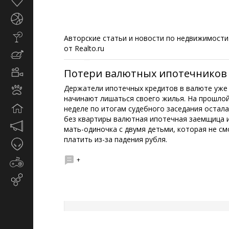
Здоровье
Спорт
Стиль
Авторские статьи и новости по недвижимости
жизни
от Realto.ru
Кулинария
Потери валютных ипотечников
Кино
и
Держатели ипотечных кредитов в валюте уже
Животные
TV
начинают лишаться своего жилья. На прошло
Дом
неделе по итогам судебного заседания остала
без квартиры валютная ипотечная заемщица 
Маркетинг
мать-одиночка с двумя детьми, которая не см
и
платить из-за падения рубля.
Таинственное
реклама
+
Игры
Email-
маркетинг