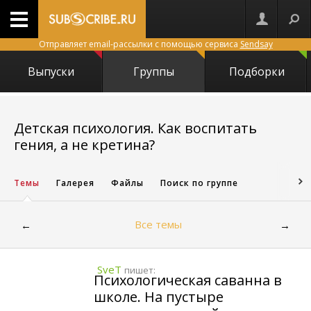
Отправляет email-рассылки с помощью сервиса
Sendsay
Выпуски
Группы
Подборки
Детская психология. Как воспитать
4641
гения, а не кретина?
Темы
Галерея
Файлы
Поиск по группе
Все темы
←
→
SveT
пишет:
Психологическая саванна в
школе. На пустыре