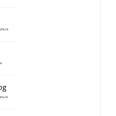
аться
ся
pg
аться