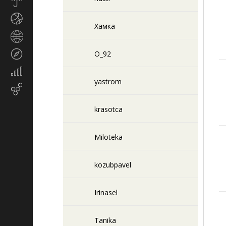
Прогноз
погоды
Спорт
Хамка
Страны
и
Туризм
O_92
регионы
Экономика
и
yastrom
Email-
финансы
маркетинг
krasotca
Miloteka
kozubpavel
Irinasel
Tanika