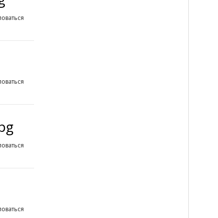
оваться
оваться
pg
оваться
оваться