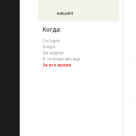
evkuv84
Когда:
Сегодня
Вчера
На неделе
В течение месяца
За все время