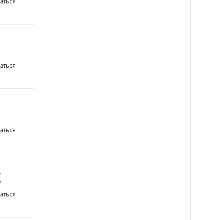
аться
аться
аться
g
аться