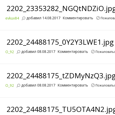
2202_23353282_NGQtNDZiO.jp
добавил 14.08.2017
Комментировать
evkuv84
Пожалов
2202_24488175_0Y2Y3LWE1.jpg
добавил 08.08.2017
Комментировать
O_92
Пожаловать
2202_24488175_tZDMyNzQ3.jp
добавил 08.08.2017
Комментировать
O_92
Пожаловать
2202_24488175_TU5OTA4N2.jp