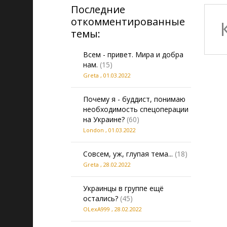
Последние
откомментированные
темы:
Всем - привет. Мира и добра
нам.
(15)
Grеta
,
01.03.2022
Почему я - буддист, понимаю
необходимость спецоперации
на Украине?
(60)
London
,
01.03.2022
Совсем, уж, глупая тема...
(18)
Grеta
,
28.02.2022
Украинцы в группе ещё
остались?
(45)
OLexA999
,
28.02.2022