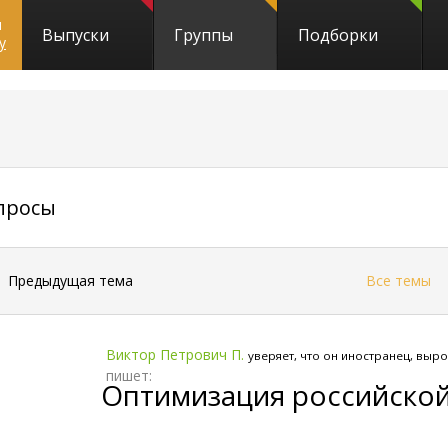
и
Выпуски
Группы
Подборки
y
343
опросы
←
Предыдущая тема
Все темы
Виктор Петрович П.
уверяет, что он иностранец, выр
пишет:
Оптимизация российско