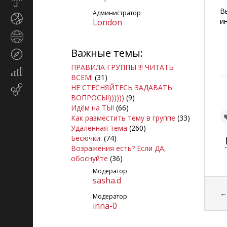
Прогноз
погоды
В
Администратор
Спорт
и
London
Страны
и
Важные темы:
Туризм
регионы
ПРАВИЛА ГРУППЫ !!! ЧИТАТЬ
Экономика
ВСЕМ!
(31)
и
НЕ СТЕСНЯЙТЕСЬ ЗАДАВАТЬ
Email-
финансы
ВОПРОСЫ!))))))
(9)
маркетинг
Идём на ТЫ!
(66)
Как разместить тему в группе
(33)
Удаленная тема
(260)
Бесючки.
(74)
Возражения есть? Если ДА,
обоснуйте
(36)
Модератор
sasha.d
Модератор
inna-0