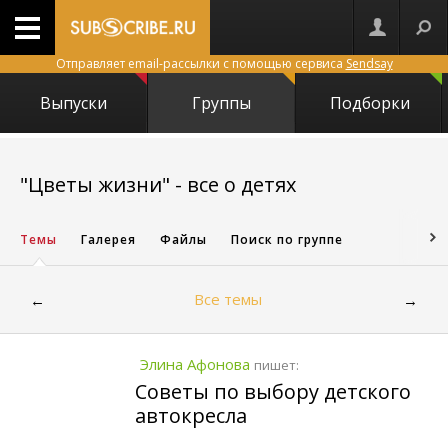
Отправляет email-рассылки с помощью сервиса
Sendsay
Выпуски
Группы
Подборки
9
"Цветы жизни" - все о детях
Темы
Галерея
Файлы
Поиск по группе
Все темы
←
→
Элина Афонова
пишет:
Советы по выбору детского
автокресла