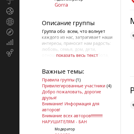
Прогноз
Gorra
погоды
Спорт
Страны
Описание группы
и
Группа обо всем, что волнует
Туризм
регионы
каждого из нас, затрагивает наши
Экономика
интересы, приносит нам радость:
и
любовь, семья, дом, дети,
Email-
финансы
отношения,творчество, работа,
показать весь текст
маркетинг
бизнес, здоровье, приятный
досуг, юмор.
Важные темы:
Правила группы
(1)
Привилегированные участники
(4)
Друзья группы:
Добро пожаловать, дорогие
друзья!
Внимание! Информация для
авторов!
Сайт "Семейный
Внимание всех авторов!!!!!!!!!!!!!
психотерапевт Наталья
НАРУШИТЕЛЯМ - БАН
Феоктистова"
Модератор