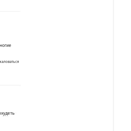
ногие
жаловаться
охудеть