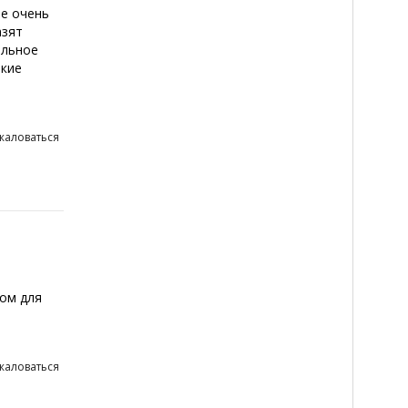
е очень
азят
альное
акие
жаловаться
дом для
жаловаться