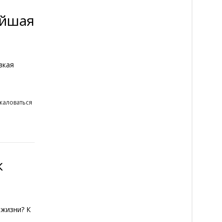
айшая
зкая
жаловаться
к
 жизни? К