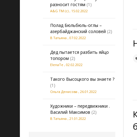
разносит гостям
(1)
A&G TM (c)
,
15.02.2022
Полад Бюльбюль-оглы –
азербайджанский соловей
(2)
В.Татьяна
,
07.02.2022
Дед пытается разбить яйцо
топором
(2)
ElenaTe
,
02.02.2022
Такого Высоцкого вы знаете ?
(1)
Ольга Денисова
,
26.01.2022
Художники – передвижники .
Василий Максимов
(2)
В.Татьяна
,
21.01.2022
20260809113405