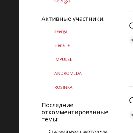
seerga
Сайт "Поговорим"
Сайт "Мастерская радости"
Активные участники:
seerga
ElenaTe
IMPULSE
ANDROMEDA
ROSINKA
Последние
откомментированные
темы:
Стильная муха-цокотуха чай