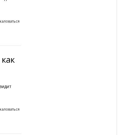
жаловаться
 как
видит
жаловаться