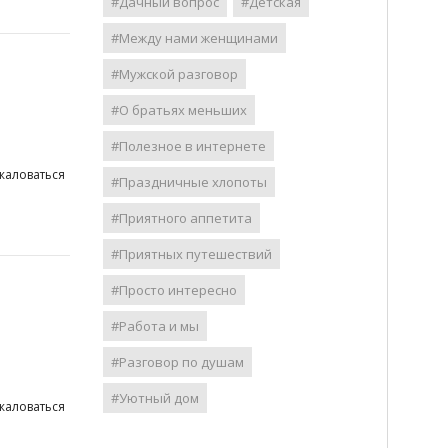
#Дачный вопрос
#Детская
#Между нами женщинами
#Мужской разговор
#О братьях меньших
#Полезное в интернете
жаловаться
#Праздничные хлопоты
#Приятного аппетита
#Приятных путешествий
#Просто интересно
#Работа и мы
#Разговор по душам
#Уютный дом
жаловаться