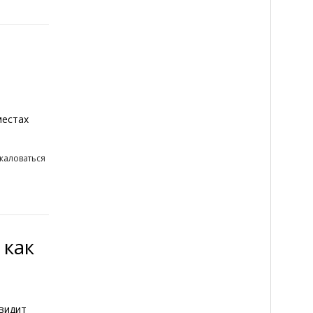
местах
жаловаться
 как
видит